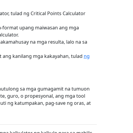
or, tulad ng Critical Points Calculator
aka-format upang maiwasan ang mga
lculator.
inakamahusay na mga resulta, lalo na sa
t ang kanilang mga kakayahan, tulad
ng
tumutulong sa mga gumagamit na tumuon
e, guro, o propesyonal, ang mga tool
uti ng katumpakan, pag-save ng oras, at