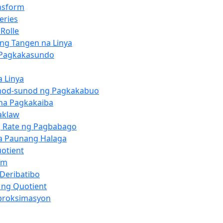
ansform
eries
Rolle
ng Tangen na Linya
g Pagkakasundo
 Linya
nod-sunod ng Pagkakabuo
 na Pagkakaiba
aklaw
g Rate ng Pagbabago
sa Paunang Halaga
otient
um
Deribatibo
 ng Quotient
Aproksimasyon