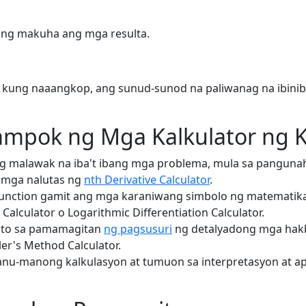
pang makuha ang mga resulta.
, kung naaangkop, ang sunud-sunod na paliwanag na ibinib
mpok ng Mga Kalkulator ng K
g malawak na iba't ibang mga problema, mula sa pangunah
 mga nalutas ng
nth Derivative Calculator
.
function gamit ang mga karaniwang simbolo ng matematika
Calculator o Logarithmic Differentiation Calculator.
uto sa pamamagitan
ng pagsusuri
ng detalyadong mga hakb
ler's Method Calculator.
anu-manong kalkulasyon at tumuon sa interpretasyon at ap