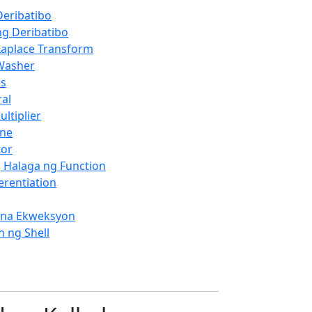
Deribatibo
g Deribatibo
Laplace Transform
Washer
es
ral
ltiplier
ane
tor
 Halaga ng Function
erentiation
l na Ekweksyon
 ng Shell