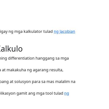
igay ng mga kalkulator tulad
ng Jacobian
alkulo
ing differentiation hanggang sa mga
 at makakuha ng agarang resulta,
ang at solusyon para sa mas malalim na
likasyon gamit ang mga tool tulad
ng