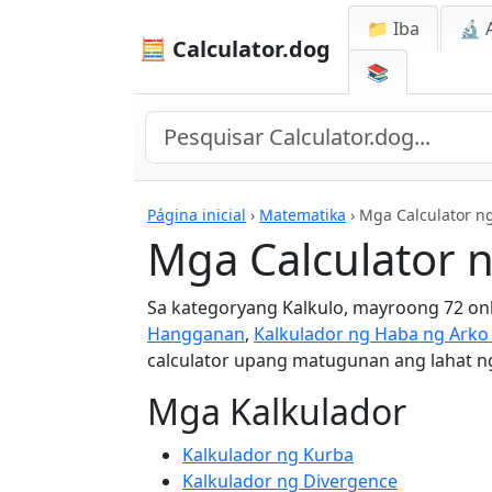
📁 Iba
🔬 
🧮 Calculator.dog
📚
Página inicial
›
Matematika
›
Mga Calculator ng
Mga Calculator n
Sa kategoryang Kalkulo, mayroong 72 onli
Hangganan
,
Kalkulador ng Haba ng Arko
calculator upang matugunan ang lahat 
Mga Kalkulador
Kalkulador ng Kurba
Kalkulador ng Divergence