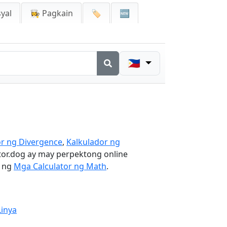
yal
👩‍🍳 Pagkain
🏷️
🆕
🇵🇭
or ng Divergence
,
Kalkulador ng
ator.dog ay may perpektong online
n ng
Mga Calculator ng Math
.
Linya