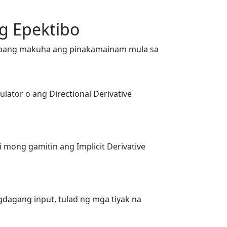
g Epektibo
 upang makuha ang pinakamainam mula sa
ulator o ang Directional Derivative
 mong gamitin ang Implicit Derivative
dagang input, tulad ng mga tiyak na