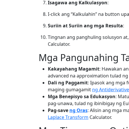
Isagawa ang Kalkulasyon
:
I-click ang “Kalkulahin” na button u
Suriin at Suriin ang mga Resulta
:
Tingnan ang panghuling solusyon at
Calculator.
Mga Pangunahing Ta
Kakayahang Magamit
: Hawakan an
advanced na approximation tulad ng
Dali ng Paggamit
: Ipasok ang mga 
maging gumagamit
ng Antiderivative
Mga Benepisyo sa Edukasyon
: Mat
pag-unawa, tulad ng ibinibigay ng Eu
Pag-save
ng Oras
: Alisin ang mga m
Laplace Transform
Calculator.