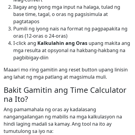
Ilagay ang iyong mga input na halaga, tulad ng
base time, tagal, o oras ng pagsisimula at
pagtatapos
Pumili ng iyong nais na format ng pagpapakita ng
oras (12-oras o 24-oras)
I-click ang
Kalkulahin ang Oras
upang makita ang
mga resulta at opsyonal na hakbang-hakbang na
pagbibigay-diin
Maaari mo ring gamitin ang reset button upang linisin
ang lahat ng mga patlang at magsimula muli.
Bakit Gamitin ang Time Calculator
na Ito?
Ang pamamahala ng oras ay kadalasang
nangangailangan ng mabilis na mga kalkulasyon na
hindi laging madali sa kamay. Ang tool na ito ay
tumutulong sa iyo na: