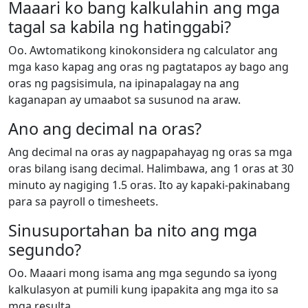
Maaari ko bang kalkulahin ang mga
tagal sa kabila ng hatinggabi?
Oo. Awtomatikong kinokonsidera ng calculator ang
mga kaso kapag ang oras ng pagtatapos ay bago ang
oras ng pagsisimula, na ipinapalagay na ang
kaganapan ay umaabot sa susunod na araw.
Ano ang decimal na oras?
Ang decimal na oras ay nagpapahayag ng oras sa mga
oras bilang isang decimal. Halimbawa, ang 1 oras at 30
minuto ay nagiging 1.5 oras. Ito ay kapaki-pakinabang
para sa payroll o timesheets.
Sinusuportahan ba nito ang mga
segundo?
Oo. Maaari mong isama ang mga segundo sa iyong
kalkulasyon at pumili kung ipapakita ang mga ito sa
mga resulta.