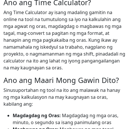
Ano ang Time Calculator?
Ang Time Calculator ay isang madaling gamitin na
online na tool na tumutulong sa iyo na kalkulahin ang
mga agwat ng oras, magdagdag o magbawas ng mga
tagal, mag-convert sa pagitan ng mga format, at
hanapin ang mga pagkakaiba ng oras. Kung ikaw ay
namamahala ng iskedyul sa trabaho, nagplano ng
proyekto, o nagmamanman ng mga shift, pinadadali ng
calculator na ito ang lahat ng iyong pangangailangan
na may kaugnayan sa oras.
Ano ang Maari Mong Gawin Dito?
Sinusuportahan ng tool na ito ang malawak na hanay
ng mga kalkulasyon na may kaugnayan sa oras,
kabilang ang:
Magdagdag ng Oras:
Magdagdag ng mga oras,
minuto, o segundo sa isang panimulang oras