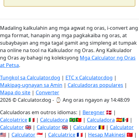
Madaling kalkulahin ang mga agwat ng oras, i-convert ang
mga format, hanapin ang mga pagkakaiba ng oras, at
subaybayan ang mga tagal gamit ang simpleng at tumpak
na online na tool na Kalkulador ng Oras. Ang Kalkulador
ng Oras ay bahagi ng koleksyong
Mga Calculator ng Oras
at Petsa
.
Tungkol sa Calculator.dog
|
ETC x Calculator.dog
|
Makipag-ugnayan sa Amin
|
Calculadoras populares
|
Mapa do site
|
Converter
2026 © Calculator.dog - ⌚
Ang oras ngayon ay 14:48:10
Calculadoras em outros idiomas: |
Beregner
🇩🇰 |
Calcolatrice
🇮🇹 |
Calculadora
🇧🇷🇵🇹 |
Calculadora
🇪🇸🇲🇽 |
Calculator
🇬🇧 |
Calculator
🇬🇧 |
Calculator
🇷🇴 |
Calculator
🇺🇸 |
Calculator
🇸🇬 |
Calculatrice
🇫🇷 |
Hesap Makinesi
🇹🇷 |