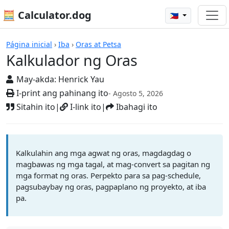
🧮 Calculator.dog
🇵🇭
Mga Kalkulador
Página inicial
›
Iba
›
Oras at Petsa
Kalkulador ng Oras
May-akda:
Henrick Yau
I-print ang pahinang ito
- Agosto 5, 2026
Sitahin ito
|
I-link ito
|
Ibahagi ito
Kalkulahin ang mga agwat ng oras, magdagdag o
magbawas ng mga tagal, at mag-convert sa pagitan ng
mga format ng oras. Perpekto para sa pag-schedule,
pagsubaybay ng oras, pagpaplano ng proyekto, at iba
pa.