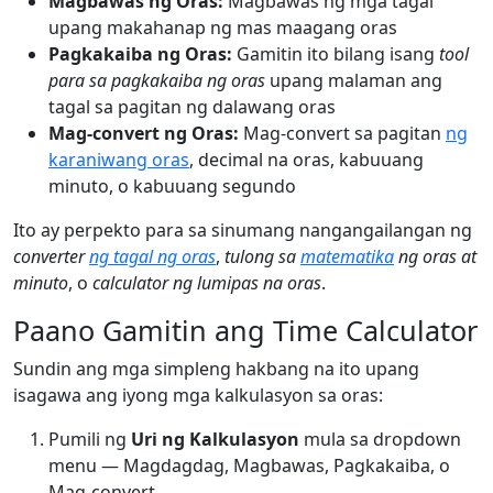
Magbawas ng Oras:
Magbawas ng mga tagal
upang makahanap ng mas maagang oras
Pagkakaiba ng Oras:
Gamitin ito bilang isang
tool
para sa pagkakaiba ng oras
upang malaman ang
tagal sa pagitan ng dalawang oras
Mag-convert ng Oras:
Mag-convert sa pagitan
ng
karaniwang oras
, decimal na oras, kabuuang
minuto, o kabuuang segundo
Ito ay perpekto para sa sinumang nangangailangan ng
converter
ng tagal ng oras
,
tulong sa
matematika
ng oras at
minuto
, o
calculator ng lumipas na oras
.
Paano Gamitin ang Time Calculator
Sundin ang mga simpleng hakbang na ito upang
isagawa ang iyong mga kalkulasyon sa oras:
Pumili ng
Uri ng Kalkulasyon
mula sa dropdown
menu — Magdagdag, Magbawas, Pagkakaiba, o
Mag-convert