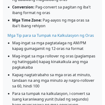
Conversion:
Pag-convert sa pagitan ng iba't
ibang format ng oras
Mga Time Zone:
Pag-aayos ng mga oras sa
iba't ibang rehiyon
Mga Tip para sa Tumpak na Kalkulasyon ng Oras
Mag-ingat sa mga pagtatalaga ng AM/PM
kapag gumagamit ng 12-oras na format
Mag-ingat sa mga rollover ng oras (paglampas
ng hatinggabi) kapag kinakalkula ang mga
pagkakaiba
Kapag nagtatrabaho sa mga oras at minuto,
tandaan na ang mga minuto ay nagro-rollover
sa 60, hindi 100
Para sa tumpak na kalkulasyon, i-convert sa
isang karaniwang yunit (tulad ng segundo)
bago magsagawa ng mga operasyon