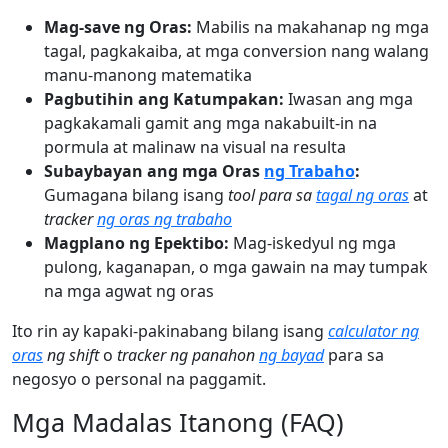
Mag-save ng Oras:
Mabilis na makahanap ng mga
tagal, pagkakaiba, at mga conversion nang walang
manu-manong matematika
Pagbutihin ang Katumpakan:
Iwasan ang mga
pagkakamali gamit ang mga nakabuilt-in na
pormula at malinaw na visual na resulta
Subaybayan ang mga Oras
ng Trabaho
:
Gumagana bilang isang
tool para sa
tagal ng oras
at
tracker
ng oras ng trabaho
Magplano ng Epektibo:
Mag-iskedyul ng mga
pulong, kaganapan, o mga gawain na may tumpak
na mga agwat ng oras
Ito rin ay kapaki-pakinabang bilang isang
calculator ng
oras
ng shift
o
tracker ng panahon
ng bayad
para sa
negosyo o personal na paggamit.
Mga Madalas Itanong (FAQ)