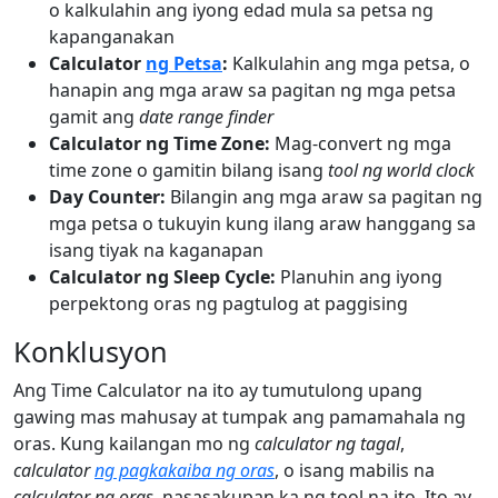
o kalkulahin ang iyong edad mula sa petsa ng
kapanganakan
Calculator
ng Petsa
:
Kalkulahin ang mga petsa, o
hanapin ang mga araw sa pagitan ng mga petsa
gamit ang
date range finder
Calculator ng Time Zone:
Mag-convert ng mga
time zone o gamitin bilang isang
tool ng world clock
Day Counter:
Bilangin ang mga araw sa pagitan ng
mga petsa o tukuyin kung ilang araw hanggang sa
isang tiyak na kaganapan
Calculator ng Sleep Cycle:
Planuhin ang iyong
perpektong oras ng pagtulog at paggising
Konklusyon
Ang Time Calculator na ito ay tumutulong upang
gawing mas mahusay at tumpak ang pamamahala ng
oras. Kung kailangan mo ng
calculator ng tagal
,
calculator
ng pagkakaiba ng oras
, o isang mabilis na
calculator ng oras
, nasasakupan ka ng tool na ito. Ito ay