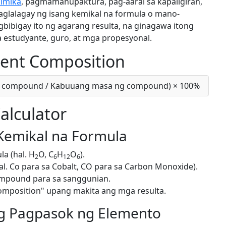
kimika
, pagmamanupaktura, pag-aaral sa kapaligiran,
aglalagay ng isang kemikal na formula o mano-
ibigay ito ng agarang resulta, na ginagawa itong
studyante, guro, at mga propesyonal.
cent Composition
a compound / Kabuuang masa ng compound) × 100%
alculator
Kemikal na Formula
a (hal. H
O, C
H
O
).
2
6
12
6
hal. Co para sa Cobalt, CO para sa Carbon Monoxide).
ompound para sa sanggunian.
Composition" upang makita ang mga resulta.
g Pagpasok ng Elemento