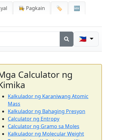
yal
👩‍🍳 Pagkain
🏷️
🆕
🇵🇭
Mga Calculator ng
Kimika
Kalkulador ng Karaniwang Atomic
Mass
Kalkulador ng Bahaging Presyon
Calculator ng Entropy
Calculator ng Gramo sa Moles
Kalkulador ng Molecular Weight