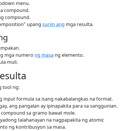
opdown menu.
 sa compound.
ng compound.
 Composition" upang
suriin ang
mga resulta.
ng
tumpakan.
 ang mga numero
ng masa
ng elemento.
la muli.
esulta
 tool ng:
g input formula sa isang nakabalangkas na format.
gay, ang pangalan ay ipinapakita para sa sanggunian.
 compound sa gramo bawat mole.
lyadong talahanayan na nagpapakita ng atomic
ento ng kontribusyon sa masa.