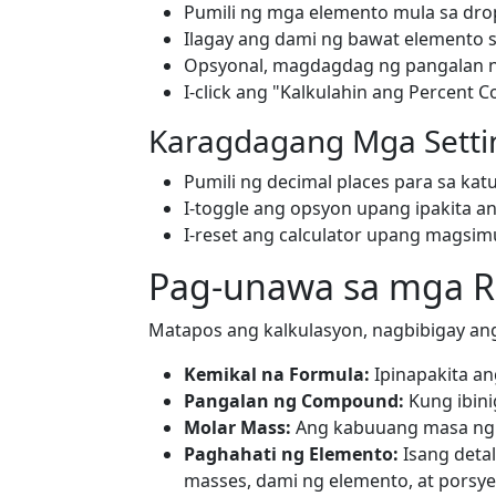
Pumili ng mga elemento mula sa dr
Ilagay ang dami ng bawat elemento
Opsyonal, magdagdag ng pangalan 
I-click ang "Kalkulahin ang Percent
Karagdagang Mga Setti
Pumili ng decimal places para sa ka
I-toggle ang opsyon upang ipakita
I-reset ang calculator upang magsimu
Pag-unawa sa mga R
Matapos ang kalkulasyon, nagbibigay ang
Kemikal na Formula:
Ipinapakita an
Pangalan ng Compound:
Kung ibini
Molar Mass:
Ang kabuuang masa ng
Paghahati ng Elemento:
Isang deta
masses, dami ng elemento, at porsy