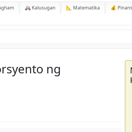
Agham
🚑 Kalusugan
📐 Matematika
💰 Pinans
orsyento ng