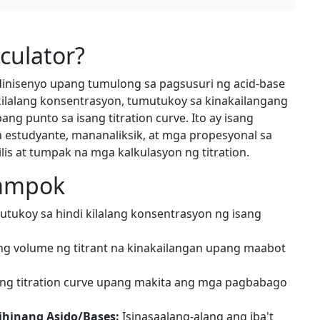
culator?
a dinisenyo upang tumulong sa pagsusuri ng acid-base
i kilalang konsentrasyon, tumutukoy sa kinakailangang
ang punto sa isang titration curve. Ito ay isang
studyante, mananaliksik, at mga propesyonal sa
is at tumpak na mga kalkulasyon ng titration.
ampok
tukoy sa hindi kilalang konsentrasyon ng isang
g volume ng titrant na kinakailangan upang maabot
 titration curve upang makita ang mga pagbabago
hinang Asido/Bases:
Isinasaalang-alang ang iba't