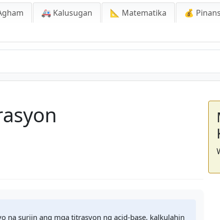
Agham
🚑 Kalusugan
📐 Matematika
💰 Pinans
trasyon
yo na suriin ang mga titrasyon ng acid-base, kalkulahin