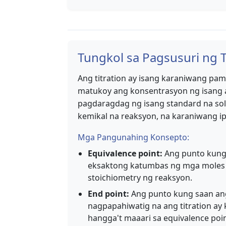
Tungkol sa Pagsusuri ng T
Ang titration ay isang karaniwang pa
matukoy ang konsentrasyon ng isang
pagdaragdag ng isang standard na sol
kemikal na reaksyon, na karaniwang i
Mga Pangunahing Konsepto:
Equivalence point:
Ang punto kung 
eksaktong katumbas ng mga moles n
stoichiometry ng reaksyon.
End point:
Ang punto kung saan ang
nagpapahiwatig na ang titration ay k
hangga't maaari sa equivalence poin