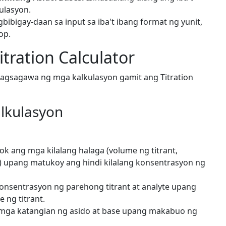
ulasyon.
bibigay-daan sa input sa iba't ibang format ng yunit,
op.
tration Calculator
agsagawa ng mga kalkulasyon gamit ang Titration
alkulasyon
ok ang mga kilalang halaga (volume ng titrant,
) upang matukoy ang hindi kilalang konsentrasyon ng
onsentrasyon ng parehong titrant at analyte upang
 ng titrant.
mga katangian ng asido at base upang makabuo ng