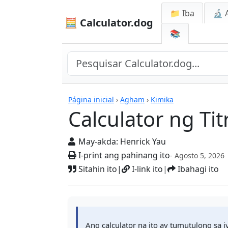
📁 Iba
🔬 
🧮 Calculator.dog
📚
Mga Kalkulador
Página inicial
›
Agham
›
Kimika
Calculator ng Ti
May-akda:
Henrick Yau
I-print ang pahinang ito
- Agosto 5, 2026
Sitahin ito
|
I-link ito
|
Ibahagi ito
Ang calculator na ito ay tumutulong sa i