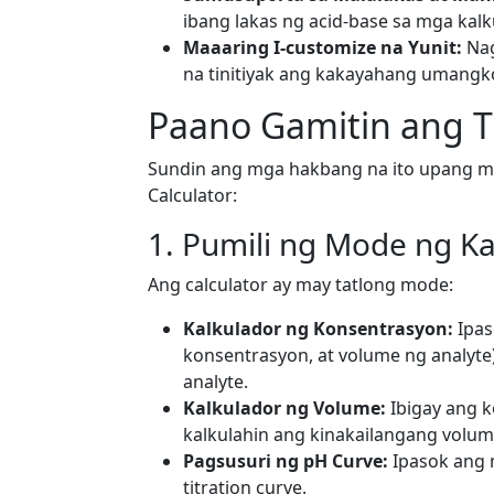
ibang lakas ng acid-base sa mga kalk
Maaaring I-customize na Yunit:
Nag
na tinitiyak ang kakayahang umangk
Paano Gamitin ang Ti
Sundin ang mga hakbang na ito upang m
Calculator:
1. Pumili ng Mode ng K
Ang calculator ay may tatlong mode:
Kalkulador ng Konsentrasyon:
Ipas
konsentrasyon, at volume ng analyte
analyte.
Kalkulador ng Volume:
Ibigay ang k
kalkulahin ang kinakailangang volume
Pagsusuri ng pH Curve:
Ipasok ang 
titration curve.