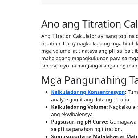
Ano ang Titration Cal
Ang Titration Calculator ay isang tool n
titration. Ito ay nagkalkula ng mga hind
mga volume, at tinataya ang pH sa iba't ib
mahalagang mapagkukunan para sa mga e
laboratoryo na nangangailangan ng mabil
Mga Pangunahing T
Kalkulador ng Konsentrasyon
:
Tumu
analyte gamit ang data ng titration.
Kalkulador ng Volume:
Nagkalkula n
ang ekwibalensya.
Pagsusuri ng pH Curve:
Gumagawa ng
sa pH sa panahon ng titration.
Sumusuporta sa Malalakas at Mahi