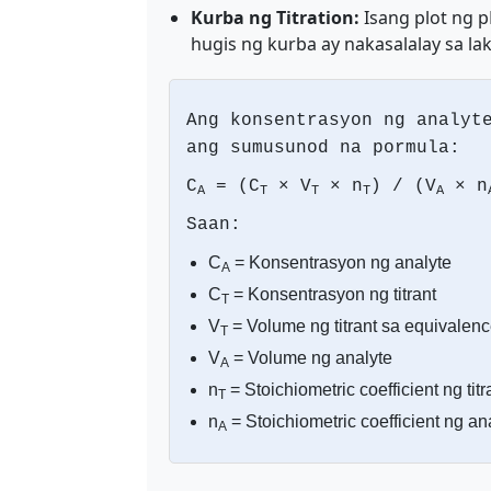
Kurba ng Titration:
Isang plot ng p
hugis ng kurba ay nakasalalay sa lak
Ang konsentrasyon ng analyt
ang sumusunod na pormula:
C
= (C
× V
× n
) / (V
× n
A
T
T
T
A
Saan:
C
= Konsentrasyon ng analyte
A
C
= Konsentrasyon ng titrant
T
V
= Volume ng titrant sa equivalenc
T
V
= Volume ng analyte
A
n
= Stoichiometric coefficient ng titr
T
n
= Stoichiometric coefficient ng an
A