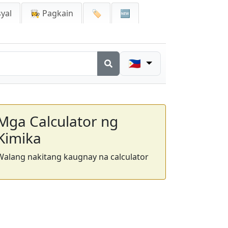
yal
👩‍🍳 Pagkain
🏷️
🆕
🇵🇭
Mga Calculator ng
Kimika
Walang nakitang kaugnay na calculator