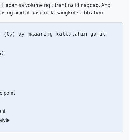
H laban sa volume ng titrant na idinagdag. Ang
as ng acid at base na kasangkot sa titration.
e (C
) ay maaaring kalkulahin gamit
A
)
A
e point
ant
alyte