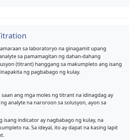
itration
mamaraan sa laboratoryo na ginagamit upang
 analyte sa pamamagitan ng dahan-dahang
usyon (titrant) hanggang sa makumpleto ang isang
pinapakita ng pagbabago ng kulay.
saan ang mga moles ng titrant na idinagdag ay
g analyte na naroroon sa solusyon, ayon sa
 isang indicator ay nagbabago ng kulay, na
umpleto na. Sa ideyal, ito ay dapat na kasing lapit
t.