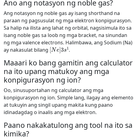
Ano ang notasyon ng noble gas?
Ang notasyon ng noble gas ay isang shorthand na
paraan ng pagsusulat ng mga elektron konpigurasyon.
Sa halip na ilista ang lahat ng orbital, nagsisimula ito sa
isang noble gas sa loob ng mga bracket, na sinundan
ng mga valence electrons. Halimbawa, ang Sodium (Na)
[
N
e
]
3
s
1
ay nakasulat bilang
.
Maaari ko bang gamitin ang calculator
na ito upang matukoy ang mga
konpigurasyon ng ion?
Oo, sinusuportahan ng calculator ang mga
konpigurasyon ng ion. Simple lang, ilagay ang elemento
at tukuyin ang singil upang makita kung paano
idinadagdag o inaalis ang mga elektron.
Paano nakakatulong ang tool na ito sa
kimika?