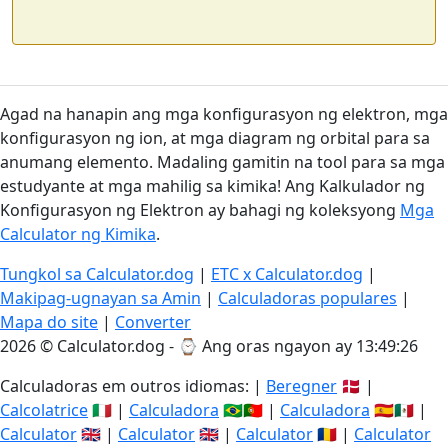
Agad na hanapin ang mga konfigurasyon ng elektron, mga
konfigurasyon ng ion, at mga diagram ng orbital para sa
anumang elemento. Madaling gamitin na tool para sa mga
estudyante at mga mahilig sa kimika! Ang Kalkulador ng
Konfigurasyon ng Elektron ay bahagi ng koleksyong
Mga
Calculator ng Kimika
.
Tungkol sa Calculator.dog
|
ETC x Calculator.dog
|
Makipag-ugnayan sa Amin
|
Calculadoras populares
|
Mapa do site
|
Converter
2026 © Calculator.dog - ⌚
Ang oras ngayon ay 13:49:26
Calculadoras em outros idiomas: |
Beregner
🇩🇰 |
Calcolatrice
🇮🇹 |
Calculadora
🇧🇷🇵🇹 |
Calculadora
🇪🇸🇲🇽 |
Calculator
🇬🇧 |
Calculator
🇬🇧 |
Calculator
🇷🇴 |
Calculator