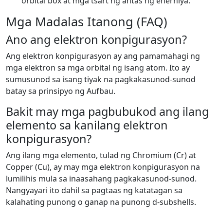
orbital box at mga tsart ng antas ng enerhiya.
Mga Madalas Itanong (FAQ)
Ano ang elektron konpigurasyon?
Ang elektron konpigurasyon ay ang pamamahagi ng
mga elektron sa mga orbital ng isang atom. Ito ay
sumusunod sa isang tiyak na pagkakasunod-sunod
batay sa prinsipyo ng Aufbau.
Bakit may mga pagbubukod ang ilang
elemento sa kanilang elektron
konpigurasyon?
Ang ilang mga elemento, tulad ng Chromium (Cr) at
Copper (Cu), ay may mga elektron konpigurasyon na
lumilihis mula sa inaasahang pagkakasunod-sunod.
Nangyayari ito dahil sa pagtaas ng katatagan sa
kalahating punong o ganap na punong d-subshells.