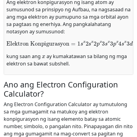
Ang elektron konpigurasyon ng isang atom ay
sumusunod sa prinsipyo ng Aufbau, na nagsasaad na
ang mga elektron ay pumupuno sa mga orbital ayon
sa pagtaas ng enerhiya. Ang pangkalahatang
notasyon ay sumusunod:
Elektron Konpigurasyon
=
1
s
x
2
s
x
2
p
x
3
s
x
3
p
x
4
s
x
3
d
x
4
p
x
5
s
x
kung saan ang
ay kumakatawan sa bilang ng mga
elektron sa bawat subshell.
Ano ang Electron Configuration
Calculator?
Ang Electron Configuration Calculator ay tumutulong
sa mga gumagamit na matukoy ang elektron
konpigurasyon ng isang elemento batay sa atomic
number, simbolo, o pangalan nito. Pinapayagan din nito
ang mga gumagamit na mag-convert sa pagitan ng