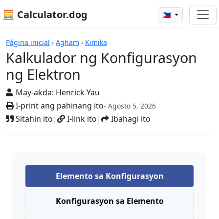
🧮 Calculator.dog
🇵🇭
Mga Kalkulador
Página inicial
›
Agham
›
Kimika
Kalkulador ng Konfigurasyon
ng Elektron
May-akda:
Henrick Yau
I-print ang pahinang ito
- Agosto 5, 2026
Sitahin ito
|
I-link ito
|
Ibahagi ito
Elemento sa Konfigurasyon
Konfigurasyon sa Elemento