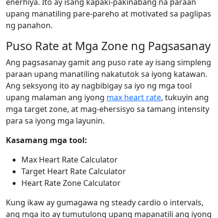
enerhiya. Ito ay isang kapaki-pakinabang na paraan
upang manatiling pare-pareho at motivated sa paglipas
ng panahon.
Puso Rate at Mga Zone ng Pagsasanay
Ang pagsasanay gamit ang puso rate ay isang simpleng
paraan upang manatiling nakatutok sa iyong katawan.
Ang seksyong ito ay nagbibigay sa iyo ng mga tool
upang malaman ang iyong
max heart rate
, tukuyin ang
mga target zone, at mag-ehersisyo sa tamang intensity
para sa iyong mga layunin.
Kasamang mga tool:
Max Heart Rate Calculator
Target Heart Rate Calculator
Heart Rate Zone Calculator
Kung ikaw ay gumagawa ng steady cardio o intervals,
ang mga ito ay tumutulong upang mapanatili ang iyong