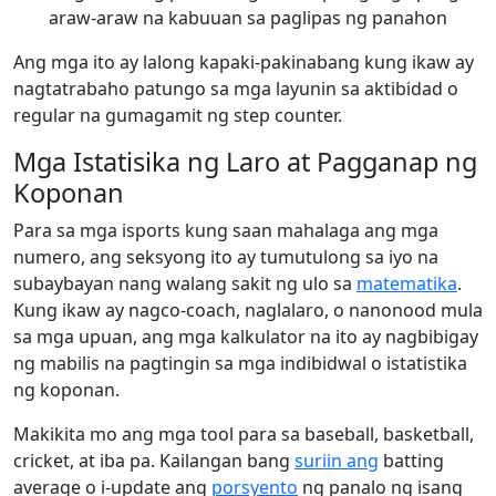
araw-araw na kabuuan sa paglipas ng panahon
Ang mga ito ay lalong kapaki-pakinabang kung ikaw ay
nagtatrabaho patungo sa mga layunin sa aktibidad o
regular na gumagamit ng step counter.
Mga Istatisika ng Laro at Pagganap ng
Koponan
Para sa mga isports kung saan mahalaga ang mga
numero, ang seksyong ito ay tumutulong sa iyo na
subaybayan nang walang sakit ng ulo sa
matematika
.
Kung ikaw ay nagco-coach, naglalaro, o nanonood mula
sa mga upuan, ang mga kalkulator na ito ay nagbibigay
ng mabilis na pagtingin sa mga indibidwal o istatistika
ng koponan.
Makikita mo ang mga tool para sa baseball, basketball,
cricket, at iba pa. Kailangan bang
suriin ang
batting
average o i-update ang
porsyento
ng panalo ng isang