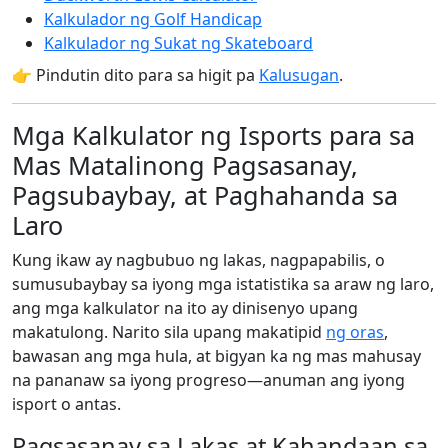
Kalkulador ng Golf Handicap
Kalkulador ng Sukat ng Skateboard
👉 Pindutin dito para sa higit pa
Kalusugan
.
Mga Kalkulator ng Isports para sa
Mas Matalinong Pagsasanay,
Pagsubaybay, at Paghahanda sa
Laro
Kung ikaw ay nagbubuo ng lakas, nagpapabilis, o
sumusubaybay sa iyong mga istatistika sa araw ng laro,
ang mga kalkulator na ito ay dinisenyo upang
makatulong. Narito sila upang makatipid
ng oras
,
bawasan ang mga hula, at bigyan ka ng mas mahusay
na pananaw sa iyong progreso—anuman ang iyong
isport o antas.
Pagsasanay sa Lakas at Kahandaan sa