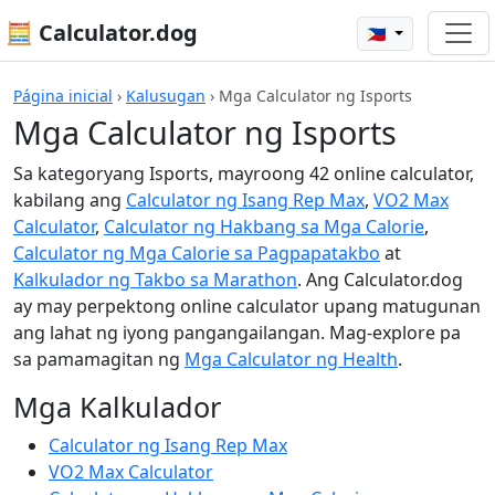
🧮 Calculator.dog
🇵🇭
Página inicial
›
Kalusugan
›
Mga Calculator ng Isports
Mga Calculator ng Isports
Sa kategoryang Isports, mayroong 42 online calculator,
kabilang ang
Calculator ng Isang Rep Max
,
VO2 Max
Calculator
,
Calculator ng Hakbang sa Mga Calorie
,
Calculator ng Mga Calorie sa Pagpapatakbo
at
Kalkulador ng Takbo sa Marathon
. Ang Calculator.dog
ay may perpektong online calculator upang matugunan
ang lahat ng iyong pangangailangan. Mag-explore pa
sa pamamagitan ng
Mga Calculator ng Health
.
Mga Kalkulador
Calculator ng Isang Rep Max
VO2 Max Calculator