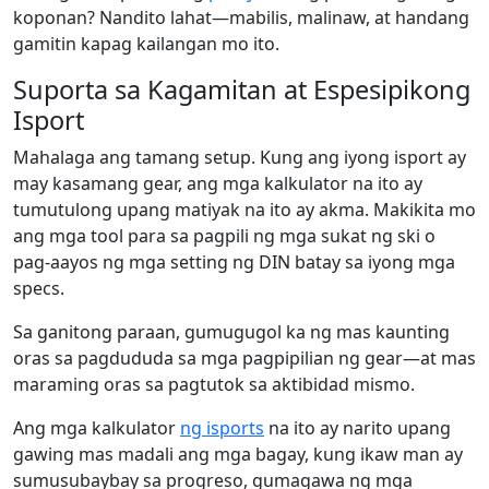
koponan? Nandito lahat—mabilis, malinaw, at handang
gamitin kapag kailangan mo ito.
Suporta sa Kagamitan at Espesipikong
Isport
Mahalaga ang tamang setup. Kung ang iyong isport ay
may kasamang gear, ang mga kalkulator na ito ay
tumutulong upang matiyak na ito ay akma. Makikita mo
ang mga tool para sa pagpili ng mga sukat ng ski o
pag-aayos ng mga setting ng DIN batay sa iyong mga
specs.
Sa ganitong paraan, gumugugol ka ng mas kaunting
oras sa pagdududa sa mga pagpipilian ng gear—at mas
maraming oras sa pagtutok sa aktibidad mismo.
Ang mga kalkulator
ng isports
na ito ay narito upang
gawing mas madali ang mga bagay, kung ikaw man ay
sumusubaybay sa progreso, gumagawa ng mga