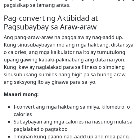
pagsisikap sa tamang antas.
Pag-convert ng Aktibidad at
Pagsubaybay sa Araw-araw
Ang pang-araw-araw na paggalaw ay nag-aadd up.
Kung sinusubaybayan mo ang mga hakbang, distansya,
o calories, ang mga kalkulator na ito ay tumutulong
upang gawing kapaki-pakinabang ang data na iyon.
Kung ikaw ay naglalakad para sa fitness o simpleng
sinusubukang kumilos nang higit pa sa buong araw,
ang seksyong ito ay ginawa para sa iyo.
Maaari mong:
I-convert ang mga hakbang sa milya, kilometro, o
calories
Subaybayan ang mga calories na nasunog mula sa
paglalakad o pagtakbo
Tingnan kung paano nag-aadd up ang mga pang-