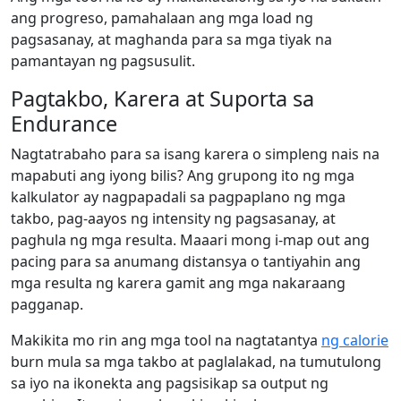
ang progreso, pamahalaan ang mga load ng
pagsasanay, at maghanda para sa mga tiyak na
pamantayan ng pagsusulit.
Pagtakbo, Karera at Suporta sa
Endurance
Nagtatrabaho para sa isang karera o simpleng nais na
mapabuti ang iyong bilis? Ang grupong ito ng mga
kalkulator ay nagpapadali sa pagpaplano ng mga
takbo, pag-aayos ng intensity ng pagsasanay, at
paghula ng mga resulta. Maaari mong i-map out ang
pacing para sa anumang distansya o tantiyahin ang
mga resulta ng karera gamit ang mga nakaraang
pagganap.
Makikita mo rin ang mga tool na nagtatantya
ng calorie
burn mula sa mga takbo at paglalakad, na tumutulong
sa iyo na ikonekta ang pagsisikap sa output ng