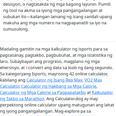
desisyon, o nagtatakda ng mga bagong layunin. Pumili
ng tool na akma sa iyong mga pangangailangan at
subukan ito—kailangan lamang ng isang sandali upang
makuha ang mga numero na nagpapanatili sa iyo na
sumusulong.
Madaling gamitin na mga kalkulator ng isports para sa
pagsasanay, pagtakbo, pagbubuhat, at mga istatistika ng
laro. Subaybayan ang progreso, magplano ng mga
ehersisyo, at i-convert ang data sa loob ng ilang segundo.
Sa kategoryang Isports, mayroong 42 online calculator,
kabilang ang
Calculator ng Isang Rep Max
,
VO2 Max
Calculator
,
Calculator ng Hakbang sa Mga Calorie
,
Calculator ng Mga Calorie sa Pagpapatakbo
at
Kalkulador
ng Takbo sa Marathon
. Ang Calculator.dog ay may
perpektong online calculator upang matugunan ang lahat
ng iyong pangangailangan. Mag-explore pa sa