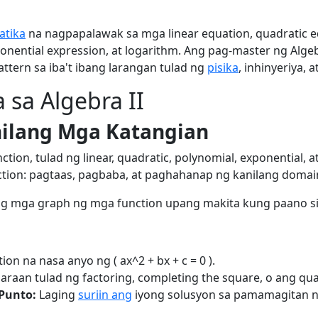
tika
na nagpapalawak sa mga linear equation, quadratic eq
ponential expression, at logarithm. Ang pag-master ng Alge
tern sa iba't ibang larangan tulad ng
pisika
, inhinyeriya, a
sa Algebra II
nilang Mga Katangian
tion, tulad ng linear, quadratic, polynomial, exponential, a
tion: pagtaas, pagbaba, at paghahanap ng kanilang domain
g mga graph ng mga function upang makita kung paano sil
n na nasa anyo ng ( ax^2 + bx + c = 0 ).
raan tulad ng factoring, completing the square, o ang quadr
Punto:
Laging
suriin ang
iyong solusyon sa pamamagitan ng 