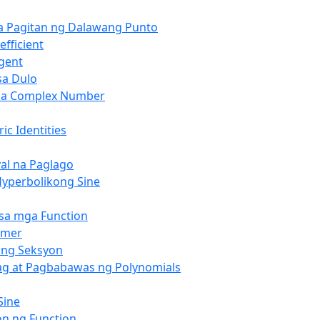
sa Pagitan ng Dalawang Punto
fficient
gent
sa Dulo
 sa Complex Number
ic Identities
al na Paglago
Hyperbolikong Sine
sa mga Function
amer
ong Seksyon
ag at Pagbabawas ng Polynomials
Sine
n ng Function