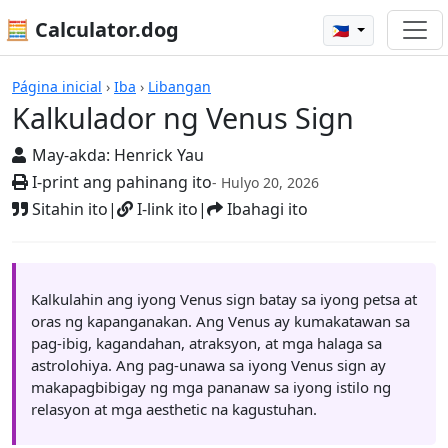
🧮 Calculator.dog
🇵🇭
Mga Kalkulador
Página inicial
›
Iba
›
Libangan
Kalkulador ng Venus Sign
May-akda:
Henrick Yau
I-print ang pahinang ito
- Hulyo 20, 2026
Sitahin ito
|
I-link ito
|
Ibahagi ito
Kalkulahin ang iyong Venus sign batay sa iyong petsa at
oras ng kapanganakan. Ang Venus ay kumakatawan sa
pag-ibig, kagandahan, atraksyon, at mga halaga sa
astrolohiya. Ang pag-unawa sa iyong Venus sign ay
makapagbibigay ng mga pananaw sa iyong istilo ng
relasyon at mga aesthetic na kagustuhan.