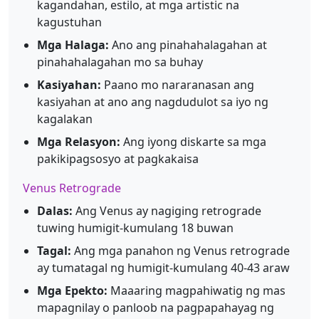
kagandahan, estilo, at mga artistic na
kagustuhan
Mga Halaga:
Ano ang pinahahalagahan at
pinahahalagahan mo sa buhay
Kasiyahan:
Paano mo nararanasan ang
kasiyahan at ano ang nagdudulot sa iyo ng
kagalakan
Mga Relasyon:
Ang iyong diskarte sa mga
pakikipagsosyo at pagkakaisa
Venus Retrograde
Dalas:
Ang Venus ay nagiging retrograde
tuwing humigit-kumulang 18 buwan
Tagal:
Ang mga panahon ng Venus retrograde
ay tumatagal ng humigit-kumulang 40-43 araw
Mga Epekto:
Maaaring magpahiwatig ng mas
mapagnilay o panloob na pagpapahayag ng