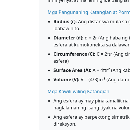
inhinyeriya, at maraming iba pang la
Mga Pangunahing Katangian at Porm
Radius (r):
Ang distansya mula sa 
ibabaw nito.
Diameter (d):
d = 2r (Ang haba ng 
esfera at kumokonekta sa dalawan
Circumference (C):
C = 2πr (Ang c
esfera)
Surface Area (A):
A = 4πr² (Ang ka
Volume (V):
V = (4/3)πr³ (Ang dami
Mga Kawili-wiling Katangian
Ang esfera ay may pinakamaliit na
naglalaman ng isang tiyak na volu
Ang esfera ay perpektong simetrik
direksyon.