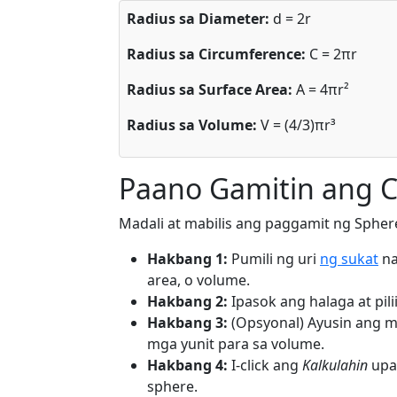
Radius sa Diameter:
d = 2r
Radius sa Circumference:
C = 2πr
Radius sa Surface Area:
A = 4πr²
Radius sa Volume:
V = (4/3)πr³
Paano Gamitin ang C
Madali at mabilis ang paggamit ng Spher
Hakbang 1:
Pumili ng uri
ng sukat
na
area, o volume.
Hakbang 2:
Ipasok ang halaga at pili
Hakbang 3:
(Opsyonal) Ayusin ang mg
mga yunit para sa volume.
Hakbang 4:
I-click ang
Kalkulahin
upan
sphere.