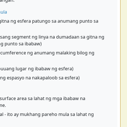
rangan.
ula
gitna ng esfera patungo sa anumang punto sa
isang segment ng linya na dumadaan sa gitna ng
g punto sa ibabaw)
ircumference ng anumang malaking bilog ng
buuang lugar ng ibabaw ng esfera)
 ng espasyo na nakapaloob sa esfera)
 surface area sa lahat ng mga ibabaw na
me.
al - ito ay mukhang pareho mula sa lahat ng