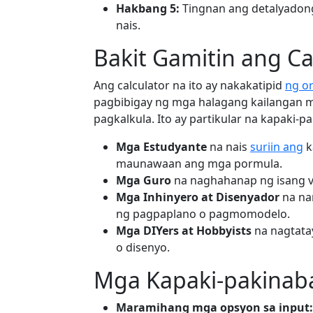
Hakbang 5:
Tingnan ang detalyadong
nais.
Bakit Gamitin ang Cal
Ang calculator na ito ay nakakatipid
ng o
pagbibigay ng mga halagang kailangan
pagkalkula. Ito ay partikular na kapaki-p
Mga Estudyante
na nais
suriin ang
k
maunawaan ang mga pormula.
Mga Guro
na naghahanap ng isang vi
Mga Inhinyero at Disenyador
na na
ng pagpaplano o pagmomodelo.
Mga DIYers at Hobbyists
na nagtata
o disenyo.
Mga Kapaki-pakinab
Maramihang mga opsyon sa input: