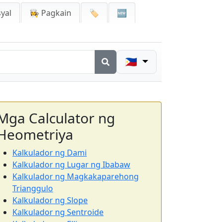
yal
👩‍🍳 Pagkain
🏷️
🆕
🇵🇭
Mga Calculator ng
Heometriya
Kalkulador ng Dami
Kalkulador ng Lugar ng Ibabaw
Kalkulador ng Magkakaparehong
Trianggulo
Kalkulador ng Slope
Kalkulador ng Sentroide