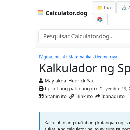
📁 Iba
🔬 
🧮 Calculator.dog
📚
Mga Kalkulador
Página inicial
›
Matematika
›
Heometriya
Kalkulador ng S
May-akda:
Henrick Yau
I-print ang pahinang ito
- Disyembre 19, 
Sitahin ito
|
I-link ito
|
Ibahagi ito
Kalkulahin ang iba't ibang katangian ng is
sukat. Ang calculator na ito ay sumusupo