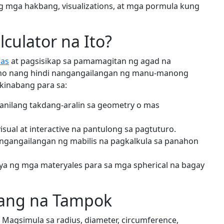
 mga hakbang, visualizations, at mga pormula kung
culator na Ito?
ras
at pagsisikap sa pamamagitan ng agad na
 mo nang hindi nangangailangan ng manu-manong
akinabang para sa:
anilang takdang-aralin sa geometry o mas
sual at interactive na pantulong sa pagtuturo.
ngangailangan ng mabilis na pagkalkula sa panahon
ya ng mga materyales para sa mga spherical na bagay
ang na Tampok
Magsimula sa radius, diameter, circumference,