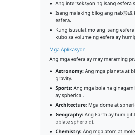
Ang interseksyon ng isang esfera s
Isang malaking bilog ang nab形成 k
esfera.
Kung isusulat mo ang isang esfera
kubo sa volume ng esfera ay humi
Mga Aplikasyon
Ang mga esfera ay may maraming prakt
Astronomy:
Ang mga planeta at bi
gravity.
Sports:
Ang mga bola na ginagamit 
ay spherical.
Architecture:
Mga dome at spherica
Geography:
Ang Earth ay humigit-
oblate spheroid).
Chemistry:
Ang mga atom at molek