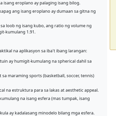
a isang eroplano ay palaging isang bilog.
apag ang isang eroplano ay dumaan sa gitna ng
 sa loob ng isang kubo, ang ratio ng volume ng
git-kumulang 1.91.
ikal na aplikasyon sa iba't ibang larangan:
tuin ay humigit-kumulang na spherical dahil sa
sa maraming sports (basketball, soccer, tennis)
l na estruktura para sa lakas at aesthetic appeal.
kumulang na isang esfera (mas tumpak, isang
ula ay kadalasang minodelo bilang mga esfera.