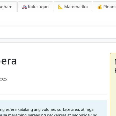
Agham
🚑 Kalusugan
📐 Matematika
💰 Pinans
pera
2025
ang esfera kabilang ang volume, surface area, at mga
rta sa maraming paraan ng pagkalkula at nagbibigay ng