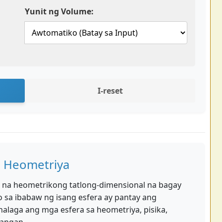
Yunit ng Volume:
I-reset
a Heometriya
g na heometrikong tatlong-dimensional na bagay
o sa ibabaw ng isang esfera ay pantay ang
alaga ang mga esfera sa heometriya, pisika,