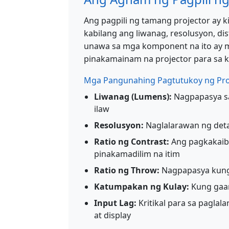
Ang pagpili ng tamang projector ay ki
kabilang ang liwanag, resolusyon, dis
unawa sa mga komponent na ito ay 
pinakamainam na projector para sa k
Mga Pangunahing Pagtutukoy ng Pro
Liwanag (Lumens):
Nagpapasya sa 
ilaw
Resolusyon:
Naglalarawan ng deta
Ratio ng Contrast:
Ang pagkakaiba
pinakamadilim na itim
Ratio ng Throw:
Nagpapasya kung 
Katumpakan ng Kulay:
Kung gaan
Input Lag:
Kritikal para sa paglal
at display