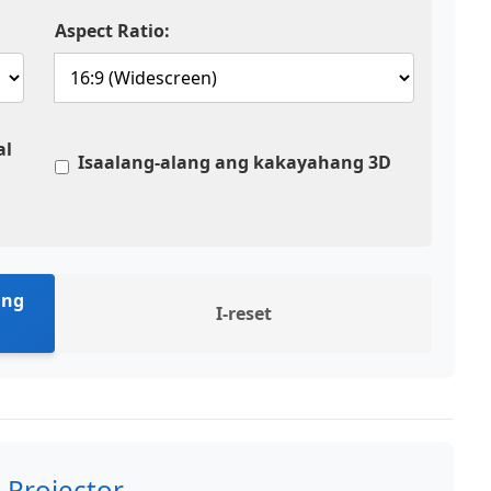
Aspect Ratio:
al
Isaalang-alang ang kakayahang 3D
 ng
I-reset
 Projector