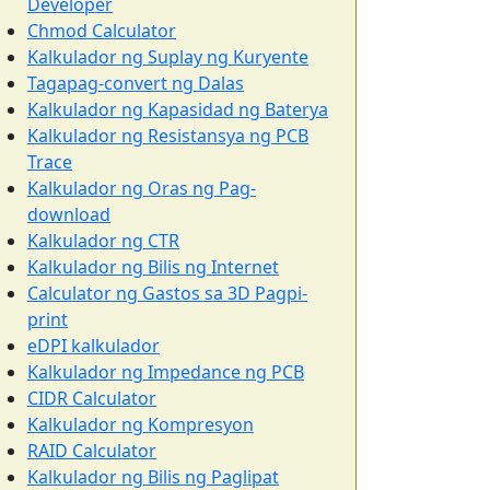
Developer
Chmod Calculator
Kalkulador ng Suplay ng Kuryente
Tagapag-convert ng Dalas
Kalkulador ng Kapasidad ng Baterya
Kalkulador ng Resistansya ng PCB
Trace
Kalkulador ng Oras ng Pag-
download
Kalkulador ng CTR
Kalkulador ng Bilis ng Internet
Calculator ng Gastos sa 3D Pagpi-
print
eDPI kalkulador
Kalkulador ng Impedance ng PCB
CIDR Calculator
Kalkulador ng Kompresyon
RAID Calculator
Kalkulador ng Bilis ng Paglipat