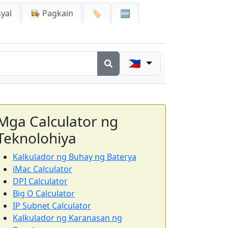
yal
👩‍🍳 Pagkain
🏷️
🆕
🇵🇭
Mga Calculator ng
Teknolohiya
Kalkulador ng Buhay ng Baterya
iMac Calculator
DPI Calculator
Big O Calculator
IP Subnet Calculator
Kalkulador ng Karanasan ng