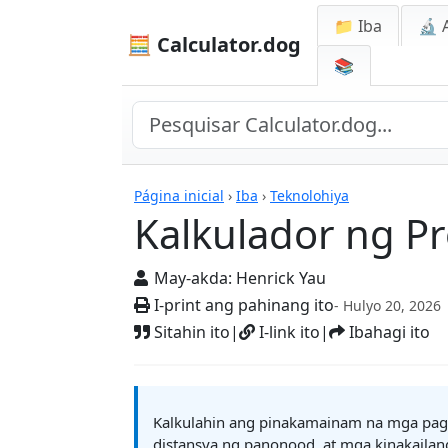
📁 Iba
🔬 
🧮 Calculator.dog
📚
Mga Kalkulador
Página inicial
›
Iba
›
Teknolohiya
Kalkulador ng Pr
May-akda:
Henrick Yau
I-print ang pahinang ito
- Hulyo 20, 2026
Sitahin ito
|
I-link ito
|
Ibahagi ito
Kalkulahin ang pinakamainam na mga pagtut
distansya ng panonood, at mga kinakailang