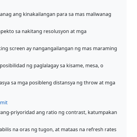
anag ang kinakailangan para sa mas maliwanag
ekto sa nakitang resolusyon at mga
ing screen ay nangangailangan ng mas maraming
osibilidad ng paglalagay sa kisame, mesa, o
sya sa mga posibleng distansya ng throw at mga
amit
ang-priyoridad ang ratio ng contrast, katumpakan
ilis na oras ng tugon, at mataas na refresh rates