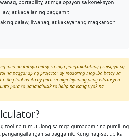
wanag, portability, at mga opsyon sa koneksyon
ilaw, at kadalian ng paggamit
k ng galaw, liwanag, at kakayahang magkaroon
y ng mga pagtataya batay sa mga pangkalahatang prinsipyo ng
wal na pagganap ng projector ay maaaring mag-iba batay sa
ito. Ang tool na ito ay para sa mga layuning pang-edukasyon
nto para sa pananaliksik sa halip na isang tiyak na
lculator?
eng tool na tumutulong sa mga gumagamit na pumili ng
at pangangailangan sa paggamit. Kung nag-set up ka