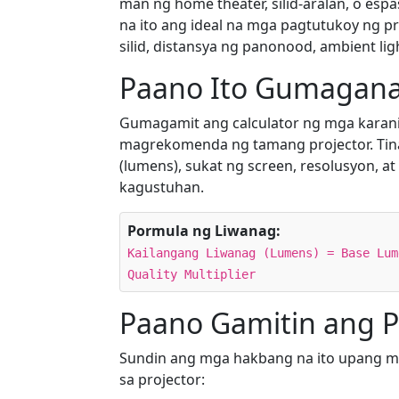
man ng home theater, silid-aralan, o esp
na ito ang ideal na mga pagtutukoy ng pr
silid, distansya ng panonood, ambient ligh
Paano Ito Gumagan
Gumagamit ang calculator ng mga karan
magrekomenda ng tamang projector. Tina
(lumens), sukat ng screen, resolusyon, at
kagustuhan.
Pormula ng Liwanag:
Kailangang Liwanag (Lumens) = Base Lum
Quality Multiplier
Paano Gamitin ang Pr
Sundin ang mga hakbang na ito upang 
sa projector: