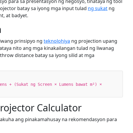
asyo para sa presentasyon ng negosyo, tinataya ng tool
ojector batay sa iyong mga input tulad
ng sukat
ng
t, at badyet.
a
iwang prinsipyo ng
teknolohiya
ng projection upang
taya nito ang mga kinakailangan tulad ng liwanag
 throw distance batay sa iyong silid at mga
ens + (Sukat ng Screen × Lumens bawat m²) ×
ojector Calculator
makuha ang pinakamahusay na rekomendasyon para