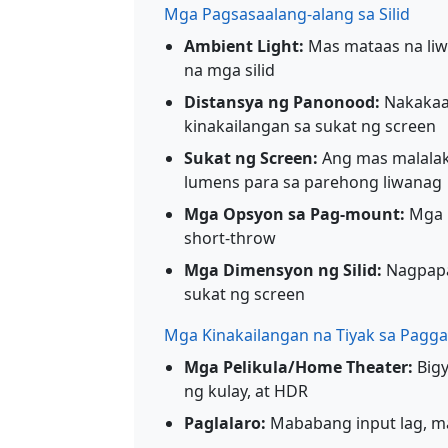
Mga Pagsasaalang-alang sa Silid
Ambient Light:
Mas mataas na liw
na mga silid
Distansya ng Panonood:
Nakakaap
kinakailangan sa sukat ng screen
Sukat ng Screen:
Ang mas malalak
lumens para sa parehong liwanag
Mga Opsyon sa Pag-mount:
Mga p
short-throw
Mga Dimensyon ng Silid:
Nagpapa
sukat ng screen
Mga Kinakailangan na Tiyak sa Pagg
Mga Pelikula/Home Theater:
Bigy
ng kulay, at HDR
Paglalaro:
Mababang input lag, mab