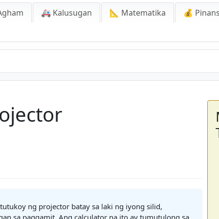
Agham
🚑 Kalusugan
📐 Matematika
💰 Pinans
ojector
ukoy ng projector batay sa laki ng iyong silid,
an sa paggamit. Ang calculator na ito ay tumutulong sa