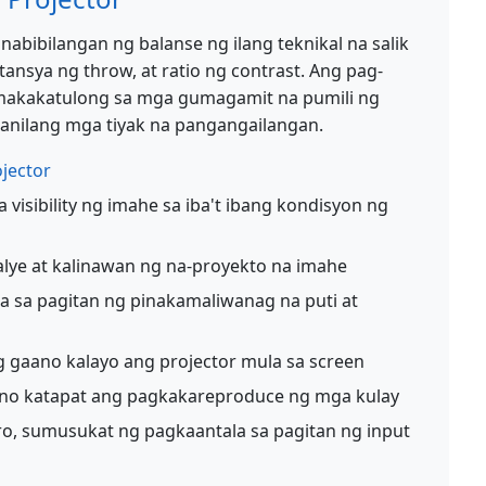
nabibilangan ng balanse ng ilang teknikal na salik
tansya ng throw, at ratio ng contrast. Ang pag-
makakatulong sa mga gumagamit na pumili ng
anilang mga tiyak na pangangailangan.
jector
visibility ng imahe sa iba't ibang kondisyon ng
lye at kalinawan ng na-proyekto na imahe
 sa pagitan ng pinakamaliwanag na puti at
gaano kalayo ang projector mula sa screen
o katapat ang pagkakareproduce ng mga kulay
aro, sumusukat ng pagkaantala sa pagitan ng input