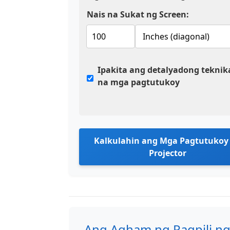
Nais na Sukat ng Screen:
Ipakita ang detalyadong teknik
na mga pagtutukoy
Kalkulahin ang Mga Pagtutukoy
Projector
Ang Agham ng Pagpili ng