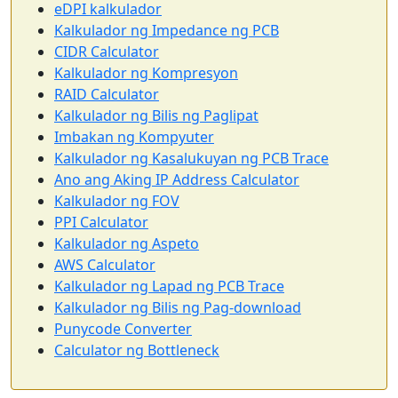
eDPI kalkulador
Kalkulador ng Impedance ng PCB
CIDR Calculator
Kalkulador ng Kompresyon
RAID Calculator
Kalkulador ng Bilis ng Paglipat
Imbakan ng Kompyuter
Kalkulador ng Kasalukuyan ng PCB Trace
Ano ang Aking IP Address Calculator
Kalkulador ng FOV
PPI Calculator
Kalkulador ng Aspeto
AWS Calculator
Kalkulador ng Lapad ng PCB Trace
Kalkulador ng Bilis ng Pag-download
Punycode Converter
Calculator ng Bottleneck