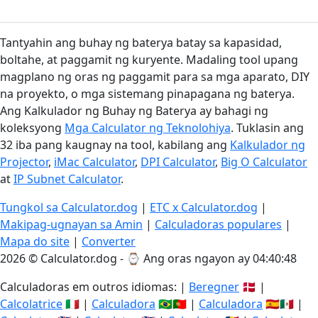
Tantyahin ang buhay ng baterya batay sa kapasidad,
boltahe, at paggamit ng kuryente. Madaling tool upang
magplano ng oras ng paggamit para sa mga aparato, DIY
na proyekto, o mga sistemang pinapagana ng baterya.
Ang Kalkulador ng Buhay ng Baterya ay bahagi ng
koleksyong
Mga Calculator ng Teknolohiya
. Tuklasin ang
32 iba pang kaugnay na tool, kabilang ang
Kalkulador ng
Projector
,
iMac Calculator
,
DPI Calculator
,
Big O Calculator
at
IP Subnet Calculator
.
Tungkol sa Calculator.dog
|
ETC x Calculator.dog
|
Makipag-ugnayan sa Amin
|
Calculadoras populares
|
Mapa do site
|
Converter
2026 © Calculator.dog - ⌚
Ang oras ngayon ay 04:40:48
Calculadoras em outros idiomas: |
Beregner
🇩🇰 |
Calcolatrice
🇮🇹 |
Calculadora
🇧🇷🇵🇹 |
Calculadora
🇪🇸🇲🇽 |