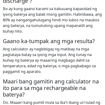
discharge”?
Ito ay kung gaano karami sa kabuuang kapasidad ng
iyong baterya ang balak mong gamitin. Halimbawa, ang
80% ay nangangahulugang hindi mo lubos na maubos
ang baterya, na tumutulong upang mapanatili ang
buhay nito.
Gaano ka-tumpak ang mga resulta?
Ang calculator ay nagbibigay ng matibay na mga
pagtataya batay sa iyong mga input. Ang tunay na
buhay ng baterya ay maaaring magbago dahil sa
temperatura, edad ng baterya, o mga pagbabago sa
paggamit ng aparato.
Maari bang gamitin ang calculator na
ito para sa mga rechargeable na
baterya?
Oo. Maaari kang pumili mula sa iba't ibang uri tulad ng