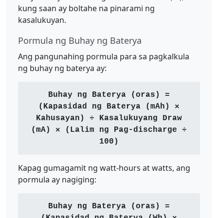
kung saan ay boltahe na pinarami ng
kasalukuyan.
Pormula ng Buhay ng Baterya
Ang pangunahing pormula para sa pagkalkula
ng buhay ng baterya ay:
Buhay ng Baterya (oras) =
(Kapasidad ng Baterya (mAh) ×
Kahusayan) ÷ Kasalukuyang Draw
(mA) × (Lalim ng Pag-discharge ÷
100)
Kapag gumagamit ng watt-hours at watts, ang
pormula ay nagiging:
Buhay ng Baterya (oras) =