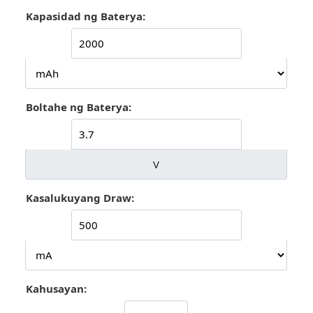
Kapasidad ng Baterya:
Boltahe ng Baterya:
V
Kasalukuyang Draw:
Kahusayan: