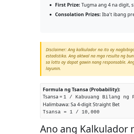
First Prize:
Tugma ang 4 na digit, s
Consolation Prizes:
Iba't ibang pr
Disclaimer: Ang kalkulador na ito ay nagbib
estadistika. Ang aktwal na mga resulta ng bu
sa lotto ay dapat gawin nang responsable. An
layunin.
Formula ng Tsansa (Probability):
Tsansa =
1 / Kabuuang Bilang ng
Halimbawa: Sa 4-digit Straight Bet
Tsansa = 1 / 10,000
Ano ang Kalkulador 