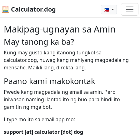
🧮 Calculator.dog
🇵🇭
Makipag-ugnayan sa Amin
May tanong ka ba?
Kung may gusto kang itanong tungkol sa
calculator.dog, huwag kang mahiyang magpadala ng
mensahe. Maikli lang, direkta lang.
Paano kami makokontak
Pwede kang magpadala ng email sa amin. Pero
iniwasan naming ilantad ito ng buo para hindi ito
gamitin ng mga bot.
I-type mo ito sa email app mo:
support [at] calculator [dot] dog