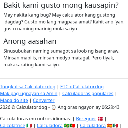
Bakit kami gusto mong kausapin?
May nakita kang bug? May calculator kang gustong
idagdag? Gusto mo lang magpasalamat? Kahit ano 'yan,
gusto naming marinig mula sa iyo.
Anong aasahan
Sinusubukan naming sumagot sa loob ng isang araw.
Minsan mabilis, minsan medyo matagal. Pero tiyak,
makakarating kami sa iyo.
Tungkol sa Calculator.dog
|
ETC x Calculator.dog
|
Makipag-ugnayan sa Amin
|
Calculadoras populares
|
Mapa do site
|
Converter
2026 © Calculator.dog - ⌚
Ang oras ngayon ay 06:29:43
Calculadoras em outros idiomas: |
Beregner
🇩🇰 |
Calcolatrice
🇮🇹 |
Calculadora
🇧🇷🇵🇹 |
Calculadora
🇪🇸🇲🇽 |