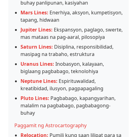
buhay panlipunan, kasiyahan
Mars Lines:
Enerhiya, aksyon, kumpetisyon,
tapang, hidwaan
Jupiter Lines:
Ekspansyon, paglago, swerte,
mas mataas na pag-aaral, pilosopiya
Saturn Lines:
Disiplina, responsibilidad,
masipag na trabaho, estruktura
Uranus Lines:
Inobasyon, kalayaan,
biglaang pagbabago, teknolohiya
Neptune Lines:
Espirituwalidad,
kreatibidad, ilusyon, pagpapagaling
Pluto Lines:
Pagbabago, kapangyarihan,
malalim na pagbabago, pagbabagong-
buhay
Paggamit ng Astrocartography
Relocation:
Pumili kung saan lilipat para sa