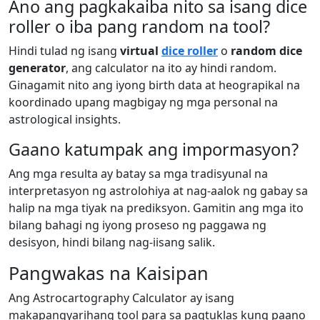
Ano ang pagkakaiba nito sa isang dice
roller o iba pang random na tool?
Hindi tulad ng isang
virtual
dice roller
o
random dice
generator
, ang calculator na ito ay hindi random.
Ginagamit nito ang iyong birth data at heograpikal na
koordinado upang magbigay ng mga personal na
astrological insights.
Gaano katumpak ang impormasyon?
Ang mga resulta ay batay sa mga tradisyunal na
interpretasyon ng astrolohiya at nag-aalok ng gabay sa
halip na mga tiyak na prediksyon. Gamitin ang mga ito
bilang bahagi ng iyong proseso ng paggawa ng
desisyon, hindi bilang nag-iisang salik.
Pangwakas na Kaisipan
Ang Astrocartography Calculator ay isang
makapangyarihang tool para sa pagtuklas kung paano