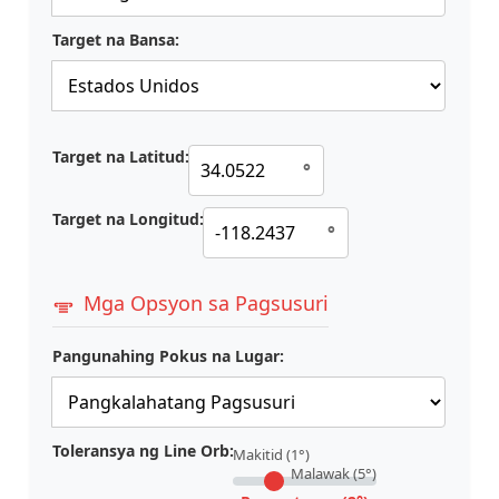
Target na Bansa:
Target na Latitud:
°
Target na Longitud:
°
Mga Opsyon sa Pagsusuri
Pangunahing Pokus na Lugar:
Toleransya ng Line Orb:
Makitid (1°)
Malawak (5°)