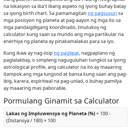
na lokasyon sa iba't ibang aspeto ng iyong buhay batay
sa iyong birth chart. Sa pamamagitan
ng pagsusuri
sa
mga posisyon ng planeta at pag-aayon ng mga ito sa
mga pandaigdigang koordinado, tinutukoy ng
calculator kung saan sa mundo ang mga partikular na
enerhiya ng planeta ay pinakamalakas para sa iyo.
Kung ikaw ay nag-iisip
ng paglipat
, nagpaplano ng
paglalakbay, o simpleng naguguluhan tungkol sa iyong
astrological profile, ang calculator na ito ay maaaring
itampok ang mga lungsod at bansa kung saan ang pag-
ibig, karera, espiritwal na pag-unlad, o buhay pamilya
ay maaaring mas paborable.
Pormulang Ginamit sa Calculator
Lakas ng Impluwensya ng Planeta (%)
= 100 -
(Distansya / 180) × 100