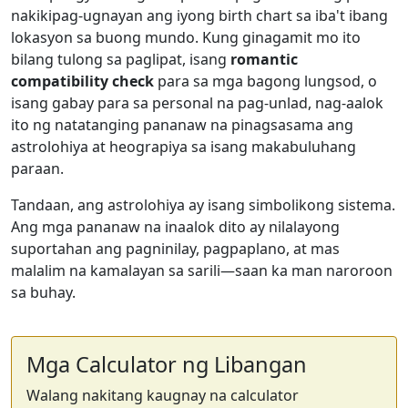
nakikipag-ugnayan ang iyong birth chart sa iba't ibang
lokasyon sa buong mundo. Kung ginagamit mo ito
bilang tulong sa paglipat, isang
romantic
compatibility check
para sa mga bagong lungsod, o
isang gabay para sa personal na pag-unlad, nag-aalok
ito ng natatanging pananaw na pinagsasama ang
astrolohiya at heograpiya sa isang makabuluhang
paraan.
Tandaan, ang astrolohiya ay isang simbolikong sistema.
Ang mga pananaw na inaalok dito ay nilalayong
suportahan ang pagninilay, pagpaplano, at mas
malalim na kamalayan sa sarili—saan ka man naroroon
sa buhay.
Mga Calculator ng Libangan
Walang nakitang kaugnay na calculator