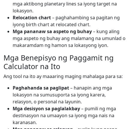
mga aktibong planetary lines sa iyong target na
lokasyon.
Relocation chart
– paghahambing sa pagitan ng
iyong birth chart at relocated chart.
Mga pananaw sa aspeto ng buhay
– kung aling
mga aspeto ng buhay ang malamang na umunlad o
makaramdam ng hamon sa lokasyong iyon.
Mga Benepisyo ng Paggamit ng
Calculator na Ito
Ang tool na ito ay maaaring maging mahalaga para sa:
Paghahanda sa paglipat
– hanapin ang mga
lokasyon na sumusuporta sa iyong karera,
relasyon, o personal na layunin.
Mga desisyon sa paglalakbay
– pumili ng mga
destinasyon na umaayon sa iyong mga nais na
karanasan.