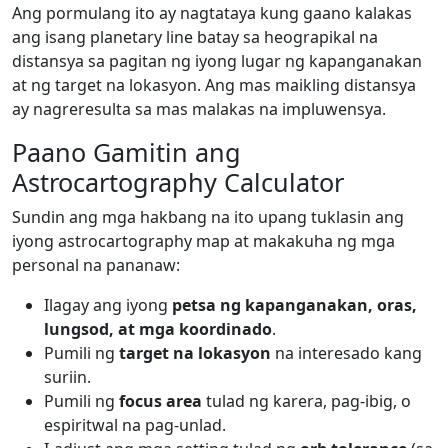
Ang pormulang ito ay nagtataya kung gaano kalakas
ang isang planetary line batay sa heograpikal na
distansya sa pagitan ng iyong lugar ng kapanganakan
at ng target na lokasyon. Ang mas maikling distansya
ay nagreresulta sa mas malakas na impluwensya.
Paano Gamitin ang
Astrocartography Calculator
Sundin ang mga hakbang na ito upang tuklasin ang
iyong astrocartography map at makakuha ng mga
personal na pananaw:
Ilagay ang iyong
petsa ng kapanganakan, oras,
lungsod, at mga koordinado
.
Pumili ng
target na lokasyon
na interesado kang
suriin.
Pumili ng
focus area
tulad ng karera, pag-ibig, o
espiritwal na pag-unlad.