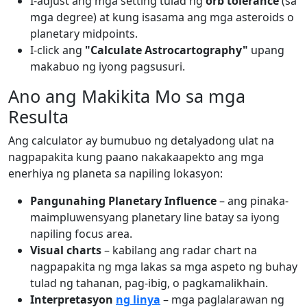
I-adjust ang mga setting tulad ng
orb tolerance
(sa
mga degree) at kung isasama ang mga asteroids o
planetary midpoints.
I-click ang
"Calculate Astrocartography"
upang
makabuo ng iyong pagsusuri.
Ano ang Makikita Mo sa mga
Resulta
Ang calculator ay bumubuo ng detalyadong ulat na
nagpapakita kung paano nakakaapekto ang mga
enerhiya ng planeta sa napiling lokasyon:
Pangunahing Planetary Influence
– ang pinaka-
maimpluwensyang planetary line batay sa iyong
napiling focus area.
Visual charts
– kabilang ang radar chart na
nagpapakita ng mga lakas sa mga aspeto ng buhay
tulad ng tahanan, pag-ibig, o pagkamalikhain.
Interpretasyon
ng linya
– mga paglalarawan ng