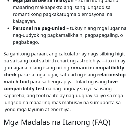
Mga pananaw sa relasyon
– suriin kung paano
maaaring makaapekto ang isang lungsod sa
romantikong pagkakatugma o emosyonal na
kalagayan.
Personal na pag-unlad
– tukuyin ang mga lugar na
nag-uudyok ng pagkamalikhain, pagpapagaling, o
pagbabago.
Sa ganitong paraan, ang calculator ay nagsisilbing higit
pa sa isang tool sa birth chart ng astrolohiya—ito rin ay
gumagana bilang isang uri ng
romantic compatibility
check
para sa mga lugar, katulad ng isang
relationship
match tool
para sa heograpiya. Tulad ng isang
love
compatibility test
na nag-uugnay sa iyo sa isang
kapareha, ang tool na ito ay nag-uugnay sa iyo sa mga
lungsod na maaaring mas mahusay na sumuporta sa
iyong mga layunin at enerhiya.
Mga Madalas na Itanong (FAQ)