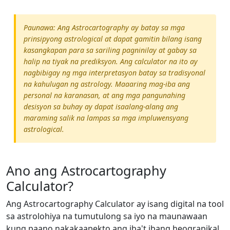
Paunawa: Ang Astrocartography ay batay sa mga
prinsipyong astrological at dapat gamitin bilang isang
kasangkapan para sa sariling pagninilay at gabay sa
halip na tiyak na prediksyon. Ang calculator na ito ay
nagbibigay ng mga interpretasyon batay sa tradisyonal
na kahulugan ng astrology. Maaaring mag-iba ang
personal na karanasan, at ang mga pangunahing
desisyon sa buhay ay dapat isaalang-alang ang
maraming salik na lampas sa mga impluwensyang
astrological.
Ano ang Astrocartography
Calculator?
Ang Astrocartography Calculator ay isang digital na tool
sa astrolohiya na tumutulong sa iyo na maunawaan
kung paano nakakaapekto ang iba't ibang heograpikal