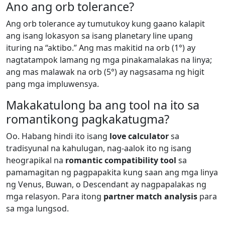
Ano ang orb tolerance?
Ang orb tolerance ay tumutukoy kung gaano kalapit
ang isang lokasyon sa isang planetary line upang
ituring na “aktibo.” Ang mas makitid na orb (1°) ay
nagtatampok lamang ng mga pinakamalakas na linya;
ang mas malawak na orb (5°) ay nagsasama ng higit
pang mga impluwensya.
Makakatulong ba ang tool na ito sa
romantikong pagkakatugma?
Oo. Habang hindi ito isang
love calculator
sa
tradisyunal na kahulugan, nag-aalok ito ng isang
heograpikal na
romantic compatibility tool
sa
pamamagitan ng pagpapakita kung saan ang mga linya
ng Venus, Buwan, o Descendant ay nagpapalakas ng
mga relasyon. Para itong
partner match analysis
para
sa mga lungsod.