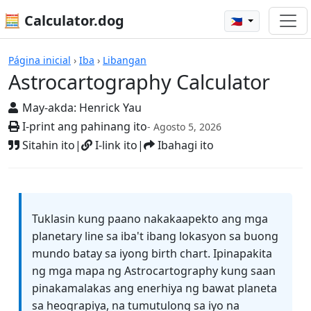
🧮 Calculator.dog
🇵🇭
Mga Kalkulador
Página inicial
›
Iba
›
Libangan
Astrocartography Calculator
May-akda:
Henrick Yau
I-print ang pahinang ito
- Agosto 5, 2026
Sitahin ito
|
I-link ito
|
Ibahagi ito
Tuklasin kung paano nakakaapekto ang mga
planetary line sa iba't ibang lokasyon sa buong
mundo batay sa iyong birth chart. Ipinapakita
ng mga mapa ng Astrocartography kung saan
pinakamalakas ang enerhiya ng bawat planeta
sa heograpiya, na tumutulong sa iyo na