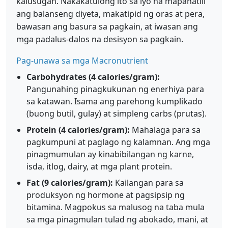
kalusugan. Nakakatulong ito sa iyo na mapanatili
ang balanseng diyeta, makatipid ng oras at pera,
bawasan ang basura sa pagkain, at iwasan ang
mga padalus-dalos na desisyon sa pagkain.
Pag-unawa sa mga Macronutrient
Carbohydrates (4 calories/gram):
Pangunahing pinagkukunan ng enerhiya para
sa katawan. Isama ang parehong kumplikado
(buong butil, gulay) at simpleng carbs (prutas).
Protein (4 calories/gram):
Mahalaga para sa
pagkumpuni at paglago ng kalamnan. Ang mga
pinagmumulan ay kinabibilangan ng karne,
isda, itlog, dairy, at mga plant protein.
Fat (9 calories/gram):
Kailangan para sa
produksyon ng hormone at pagsipsip ng
bitamina. Magpokus sa malusog na taba mula
sa mga pinagmulan tulad ng abokado, mani, at