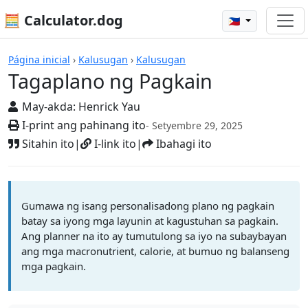
🧮 Calculator.dog
🇵🇭
Mga Kalkulador
Página inicial
›
Kalusugan
›
Kalusugan
Tagaplano ng Pagkain
May-akda:
Henrick Yau
I-print ang pahinang ito
- Setyembre 29, 2025
Sitahin ito
|
I-link ito
|
Ibahagi ito
Gumawa ng isang personalisadong plano ng pagkain
batay sa iyong mga layunin at kagustuhan sa pagkain.
Ang planner na ito ay tumutulong sa iyo na subaybayan
ang mga macronutrient, calorie, at bumuo ng balanseng
mga pagkain.