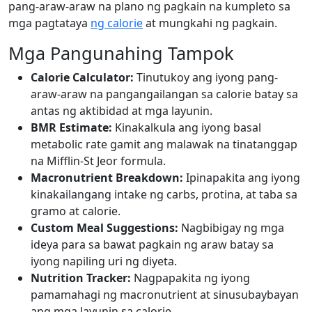
pang-araw-araw na plano ng pagkain na kumpleto sa
mga pagtataya
ng calorie
at mungkahi ng pagkain.
Mga Pangunahing Tampok
Calorie Calculator:
Tinutukoy ang iyong pang-
araw-araw na pangangailangan sa calorie batay sa
antas ng aktibidad at mga layunin.
BMR Estimate:
Kinakalkula ang iyong basal
metabolic rate gamit ang malawak na tinatanggap
na Mifflin-St Jeor formula.
Macronutrient Breakdown:
Ipinapakita ang iyong
kinakailangang intake ng carbs, protina, at taba sa
gramo at calorie.
Custom Meal Suggestions:
Nagbibigay ng mga
ideya para sa bawat pagkain ng araw batay sa
iyong napiling uri ng diyeta.
Nutrition Tracker:
Nagpapakita ng iyong
pamamahagi ng macronutrient at sinusubaybayan
ang mga layunin sa calorie.