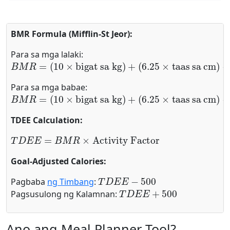
BMR Formula (Mifflin-St Jeor):
Para sa mga lalaki:
B
M
R
=
(
10
×
bigat sa kg
)
+
(
6.25
×
taas sa cm
)
−
(
5
×
e
Para sa mga babae:
B
M
R
=
(
10
×
bigat sa kg
)
+
(
6.25
×
taas sa cm
)
−
(
5
×
e
TDEE Calculation:
T
D
E
E
=
B
M
R
×
Activity Factor
Goal-Adjusted Calories:
T
D
E
E
−
500
Pagbaba
ng Timbang
:
T
D
E
E
+
500
Pagsusulong ng Kalamnan:
Ano ang Meal Planner Tool?