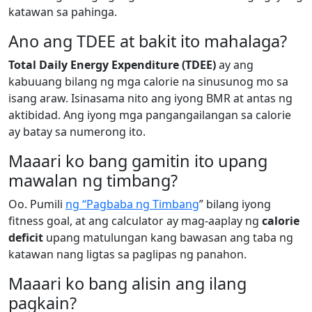
katawan sa pahinga.
Ano ang TDEE at bakit ito mahalaga?
Total Daily Energy Expenditure (TDEE)
ay ang
kabuuang bilang ng mga calorie na sinusunog mo sa
isang araw. Isinasama nito ang iyong BMR at antas ng
aktibidad. Ang iyong mga pangangailangan sa calorie
ay batay sa numerong ito.
Maaari ko bang gamitin ito upang
mawalan ng timbang?
Oo. Pumili
ng “Pagbaba ng Timbang
” bilang iyong
fitness goal, at ang calculator ay mag-aaplay ng
calorie
deficit
upang matulungan kang bawasan ang taba ng
katawan nang ligtas sa paglipas ng panahon.
Maaari ko bang alisin ang ilang
pagkain?