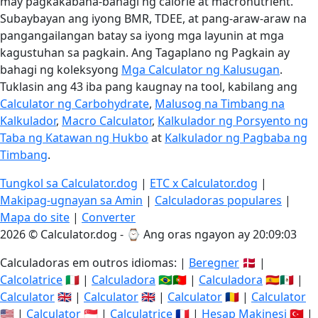
may pagkakabaha-bahagi ng calorie at macronutrient.
Subaybayan ang iyong BMR, TDEE, at pang-araw-araw na
pangangailangan batay sa iyong mga layunin at mga
kagustuhan sa pagkain. Ang Tagaplano ng Pagkain ay
bahagi ng koleksyong
Mga Calculator ng Kalusugan
.
Tuklasin ang 43 iba pang kaugnay na tool, kabilang ang
Calculator ng Carbohydrate
,
Malusog na Timbang na
Kalkulador
,
Macro Calculator
,
Kalkulador ng Porsyento ng
Taba ng Katawan ng Hukbo
at
Kalkulador ng Pagbaba ng
Timbang
.
Tungkol sa Calculator.dog
|
ETC x Calculator.dog
|
Makipag-ugnayan sa Amin
|
Calculadoras populares
|
Mapa do site
|
Converter
2026 © Calculator.dog - ⌚
Ang oras ngayon ay 20:09:04
Calculadoras em outros idiomas: |
Beregner
🇩🇰 |
Calcolatrice
🇮🇹 |
Calculadora
🇧🇷🇵🇹 |
Calculadora
🇪🇸🇲🇽 |
Calculator
🇬🇧 |
Calculator
🇬🇧 |
Calculator
🇷🇴 |
Calculator
🇺🇸 |
Calculator
🇸🇬 |
Calculatrice
🇫🇷 |
Hesap Makinesi
🇹🇷 |