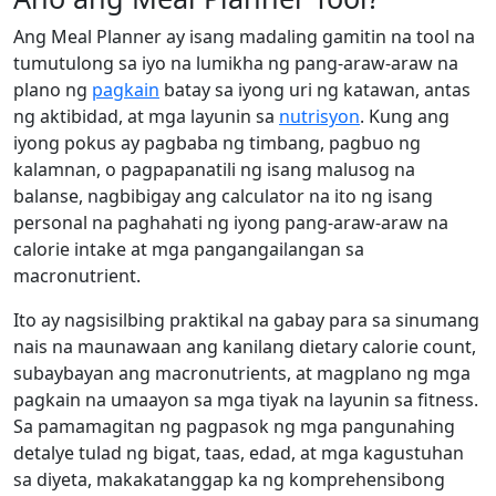
Ang Meal Planner ay isang madaling gamitin na tool na
tumutulong sa iyo na lumikha ng pang-araw-araw na
plano ng
pagkain
batay sa iyong uri ng katawan, antas
ng aktibidad, at mga layunin sa
nutrisyon
. Kung ang
iyong pokus ay pagbaba ng timbang, pagbuo ng
kalamnan, o pagpapanatili ng isang malusog na
balanse, nagbibigay ang calculator na ito ng isang
personal na paghahati ng iyong pang-araw-araw na
calorie intake at mga pangangailangan sa
macronutrient.
Ito ay nagsisilbing praktikal na gabay para sa sinumang
nais na maunawaan ang kanilang dietary calorie count,
subaybayan ang macronutrients, at magplano ng mga
pagkain na umaayon sa mga tiyak na layunin sa fitness.
Sa pamamagitan ng pagpasok ng mga pangunahing
detalye tulad ng bigat, taas, edad, at mga kagustuhan
sa diyeta, makakatanggap ka ng komprehensibong