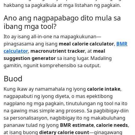
hakbang sa pagkalkula at mga listahan ng pagkain.
Ano ang nagpapabago dito mula sa
ibang mga tool?
Ito ay isang all-in-one na mapagkukunan—
pinagsasama ang isang
meal calorie calculator
,
BMR
calculator
,
macronutrient tracker
, at
meal
suggestion generator
sa isang lugar. Madaling
gamitin, ngunit komprehensibo sa output.
Buod
Kung ikaw ay namamahala ng iyong
calorie intake
,
nagpapabuti ng iyong diyeta, o mas epektibong
nagplano ng mga pagkain, tinutulungan ng tool na ito
na gawing mas simple ang proseso. Sa pagbibigay-diin
sa personalisasyon, nagbibigay ito ng makabuluhang
pananaw tulad ng iyong
BMR estimate
,
calorie needs
,
at isang buong
dietary calorie count
—ginagawang