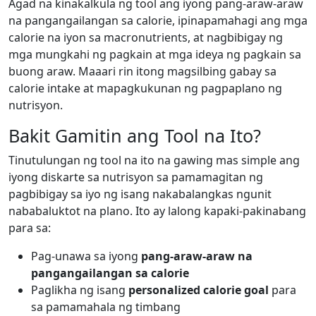
Agad na kinakalkula ng tool ang iyong pang-araw-araw
na pangangailangan sa calorie, ipinapamahagi ang mga
calorie na iyon sa macronutrients, at nagbibigay ng
mga mungkahi ng pagkain at mga ideya ng pagkain sa
buong araw. Maaari rin itong magsilbing gabay sa
calorie intake at mapagkukunan ng pagpaplano ng
nutrisyon.
Bakit Gamitin ang Tool na Ito?
Tinutulungan ng tool na ito na gawing mas simple ang
iyong diskarte sa nutrisyon sa pamamagitan ng
pagbibigay sa iyo ng isang nakabalangkas ngunit
nababaluktot na plano. Ito ay lalong kapaki-pakinabang
para sa:
Pag-unawa sa iyong
pang-araw-araw na
pangangailangan sa calorie
Paglikha ng isang
personalized calorie goal
para
sa pamamahala ng timbang