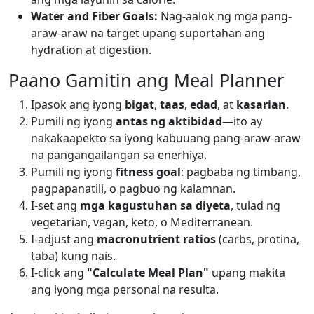
Water and Fiber Goals:
Nag-aalok ng mga pang-
araw-araw na target upang suportahan ang
hydration at digestion.
Paano Gamitin ang Meal Planner
Ipasok ang iyong
bigat
,
taas
,
edad
, at
kasarian
.
Pumili ng iyong
antas ng aktibidad
—ito ay
nakakaapekto sa iyong kabuuang pang-araw-araw
na pangangailangan sa enerhiya.
Pumili ng iyong
fitness goal
: pagbaba ng timbang,
pagpapanatili, o pagbuo ng kalamnan.
I-set ang
mga kagustuhan sa diyeta
, tulad ng
vegetarian, vegan, keto, o Mediterranean.
I-adjust ang
macronutrient ratios
(carbs, protina,
taba) kung nais.
I-click ang
"Calculate Meal Plan"
upang makita
ang iyong mga personal na resulta.