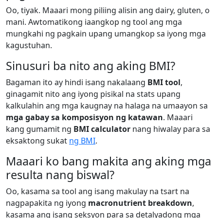
Oo, tiyak. Maaari mong piliing alisin ang dairy, gluten, o
mani. Awtomatikong iaangkop ng tool ang mga
mungkahi ng pagkain upang umangkop sa iyong mga
kagustuhan.
Sinusuri ba nito ang aking BMI?
Bagaman ito ay hindi isang nakalaang
BMI tool
,
ginagamit nito ang iyong pisikal na stats upang
kalkulahin ang mga kaugnay na halaga na umaayon sa
mga gabay sa komposisyon ng katawan
. Maaari
kang gumamit ng
BMI calculator
nang hiwalay para sa
eksaktong sukat
ng BMI
.
Maaari ko bang makita ang aking mga
resulta nang biswal?
Oo, kasama sa tool ang isang makulay na tsart na
nagpapakita ng iyong
macronutrient breakdown
,
kasama ang isang seksyon para sa detalyadong mga