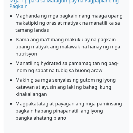
Mga Tip para sa Matagumpay na Pagpaplano ng
Pagkain
Maghanda ng mga pagkain nang maaga upang
makatipid ng oras at matiyak na manatili ka sa
tamang landas
Isama ang iba't ibang makukulay na pagkain
upang matiyak ang malawak na hanay ng mga
nutrisyon
Manatiling hydrated sa pamamagitan ng pag-
inom ng sapat na tubig sa buong araw
Makinig sa mga senyales ng gutom ng iyong
katawan at ayusin ang laki ng bahagi kung
kinakailangan
Magpakatatag at payagan ang mga paminsang
pagkain habang pinapanatili ang iyong
pangkalahatang plano