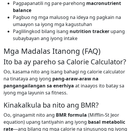
Pagpapanatili ng pare-parehong
macronutrient
balance
Pagbuo ng mga malusog na ideya ng pagkain na
umaayon sa iyong mga kagustuhan
Paglilingkod bilang isang
nutrition tracker
upang
subaybayan ang iyong intake
Mga Madalas Itanong (FAQ)
Ito ba ay pareho sa Calorie Calculator?
Oo, kasama nito ang isang bahagi ng calorie calculator
na tinataya ang iyong
pang-araw-araw na
pangangailangan sa enerhiya
at inaayos ito batay sa
iyong mga layunin sa fitness.
Kinakalkula ba nito ang BMR?
Oo, ginagamit nito ang
BMR formula
(Mifflin-St Jeor
equation) upang tantiyahin ang iyong
basal metabolic
rate
—ang bilang ng mga calorie na sinusunog ng iyong