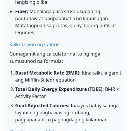
langis ng oliba.
Fiber:
Mahalaga para sa kalusugan ng
pagtunaw at pagpapanatili ng kabusugan.
Matatagpuan sa prutas, gulay, buong butil, at
legumes.
Kalkulasyon ng Calorie
Gumagamit ang calculator na ito ng mga
sumusunod na formula:
Basal Metabolic Rate (BMR):
Kinakalkula gamit
ang Mifflin-St Jeor equation
Total Daily Energy Expenditure (TDEE):
BMR ×
Activity Factor
Goal-Adjusted Calories:
Inaayos batay sa mga
layunin ng pagbawas ng timbang,
pagpapanatili, o pagdagdag ng kalamnan