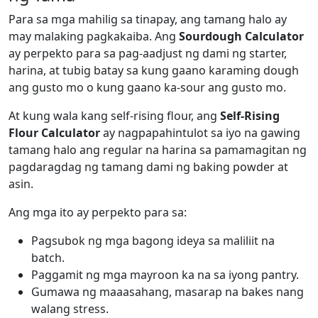
Para sa mga mahilig sa tinapay, ang tamang halo ay
may malaking pagkakaiba. Ang
Sourdough Calculator
ay perpekto para sa pag-aadjust ng dami ng starter,
harina, at tubig batay sa kung gaano karaming dough
ang gusto mo o kung gaano ka-sour ang gusto mo.
At kung wala kang self-rising flour, ang
Self-Rising
Flour Calculator
ay nagpapahintulot sa iyo na gawing
tamang halo ang regular na harina sa pamamagitan ng
pagdaragdag ng tamang dami ng baking powder at
asin.
Ang mga ito ay perpekto para sa:
Pagsubok ng mga bagong ideya sa maliliit na
batch.
Paggamit ng mga mayroon ka na sa iyong pantry.
Gumawa ng maaasahang, masarap na bakes nang
walang stress.