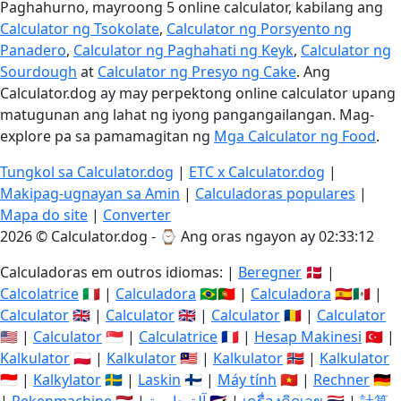
Paghahurno, mayroong 5 online calculator, kabilang ang
Calculator ng Tsokolate
,
Calculator ng Porsyento ng
Panadero
,
Calculator ng Paghahati ng Keyk
,
Calculator ng
Sourdough
at
Calculator ng Presyo ng Cake
. Ang
Calculator.dog ay may perpektong online calculator upang
matugunan ang lahat ng iyong pangangailangan. Mag-
explore pa sa pamamagitan ng
Mga Calculator ng Food
.
Tungkol sa Calculator.dog
|
ETC x Calculator.dog
|
Makipag-ugnayan sa Amin
|
Calculadoras populares
|
Mapa do site
|
Converter
2026 © Calculator.dog - ⌚
Ang oras ngayon ay 02:33:12
Calculadoras em outros idiomas: |
Beregner
🇩🇰 |
Calcolatrice
🇮🇹 |
Calculadora
🇧🇷🇵🇹 |
Calculadora
🇪🇸🇲🇽 |
Calculator
🇬🇧 |
Calculator
🇬🇧 |
Calculator
🇷🇴 |
Calculator
🇺🇸 |
Calculator
🇸🇬 |
Calculatrice
🇫🇷 |
Hesap Makinesi
🇹🇷 |
Kalkulator
🇵🇱 |
Kalkulator
🇲🇾 |
Kalkulator
🇳🇴 |
Kalkulator
🇮🇩 |
Kalkylator
🇸🇪 |
Laskin
🇫🇮 |
Máy tính
🇻🇳 |
Rechner
🇩🇪