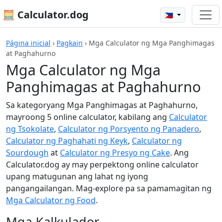
🧮 Calculator.dog
🇵🇭
Página inicial
›
Pagkain
›
Mga Calculator ng Mga Panghimagas
at Paghahurno
Mga Calculator ng Mga
Panghimagas at Paghahurno
Sa kategoryang Mga Panghimagas at Paghahurno,
mayroong 5 online calculator, kabilang ang
Calculator
ng Tsokolate
,
Calculator ng Porsyento ng Panadero
,
Calculator ng Paghahati ng Keyk
,
Calculator ng
Sourdough
at
Calculator ng Presyo ng Cake
. Ang
Calculator.dog ay may perpektong online calculator
upang matugunan ang lahat ng iyong
pangangailangan. Mag-explore pa sa pamamagitan ng
Mga Calculator ng Food
.
Mga Kalkulador