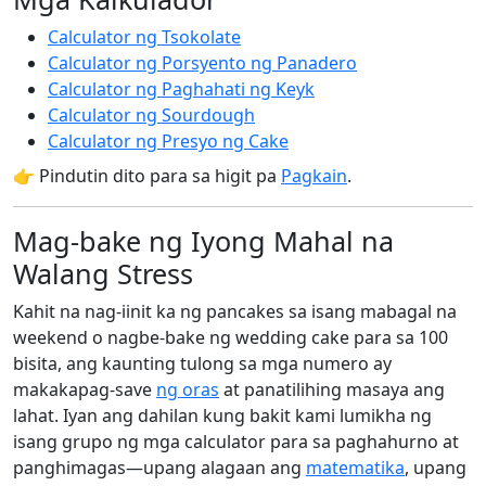
Calculator ng Tsokolate
Calculator ng Porsyento ng Panadero
Calculator ng Paghahati ng Keyk
Calculator ng Sourdough
Calculator ng Presyo ng Cake
👉 Pindutin dito para sa higit pa
Pagkain
.
Mag-bake ng Iyong Mahal na
Walang Stress
Kahit na nag-iinit ka ng pancakes sa isang mabagal na
weekend o nagbe-bake ng wedding cake para sa 100
bisita, ang kaunting tulong sa mga numero ay
makakapag-save
ng oras
at panatilihing masaya ang
lahat. Iyan ang dahilan kung bakit kami lumikha ng
isang grupo ng mga calculator para sa paghahurno at
panghimagas—upang alagaan ang
matematika
, upang