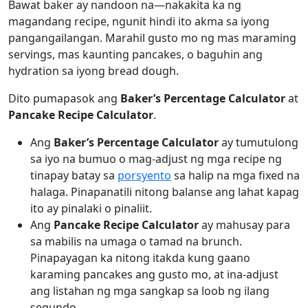
Bawat baker ay nandoon na—nakakita ka ng
magandang recipe, ngunit hindi ito akma sa iyong
pangangailangan. Marahil gusto mo ng mas maraming
servings, mas kaunting pancakes, o baguhin ang
hydration sa iyong bread dough.
Dito pumapasok ang
Baker’s Percentage Calculator
at
Pancake Recipe Calculator
.
Ang
Baker’s Percentage Calculator
ay tumutulong
sa iyo na bumuo o mag-adjust ng mga recipe ng
tinapay batay sa
porsyento
sa halip na mga fixed na
halaga. Pinapanatili nitong balanse ang lahat kapag
ito ay pinalaki o pinaliit.
Ang
Pancake Recipe Calculator
ay mahusay para
sa mabilis na umaga o tamad na brunch.
Pinapayagan ka nitong itakda kung gaano
karaming pancakes ang gusto mo, at ina-adjust
ang listahan ng mga sangkap sa loob ng ilang
segundo.