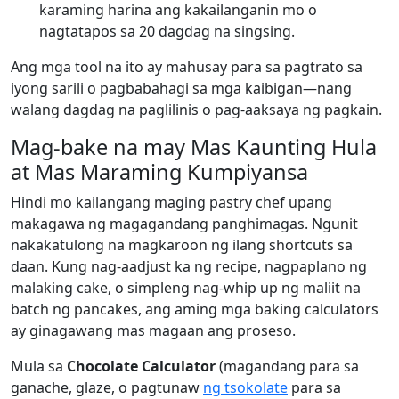
karaming harina ang kakailanganin mo o
nagtatapos sa 20 dagdag na singsing.
Ang mga tool na ito ay mahusay para sa pagtrato sa
iyong sarili o pagbabahagi sa mga kaibigan—nang
walang dagdag na paglilinis o pag-aaksaya ng pagkain.
Mag-bake na may Mas Kaunting Hula
at Mas Maraming Kumpiyansa
Hindi mo kailangang maging pastry chef upang
makagawa ng magagandang panghimagas. Ngunit
nakakatulong na magkaroon ng ilang shortcuts sa
daan. Kung nag-aadjust ka ng recipe, nagpaplano ng
malaking cake, o simpleng nag-whip up ng maliit na
batch ng pancakes, ang aming mga baking calculators
ay ginagawang mas magaan ang proseso.
Mula sa
Chocolate Calculator
(magandang para sa
ganache, glaze, o pagtunaw
ng tsokolate
para sa