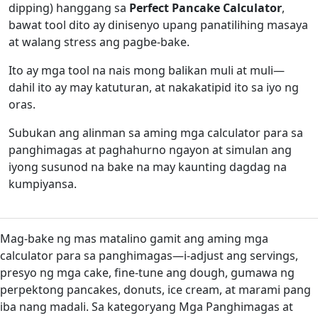
dipping) hanggang sa
Perfect Pancake Calculator
,
bawat tool dito ay dinisenyo upang panatilihing masaya
at walang stress ang pagbe-bake.
Ito ay mga tool na nais mong balikan muli at muli—
dahil ito ay may katuturan, at nakakatipid ito sa iyo ng
oras.
Subukan ang alinman sa aming mga calculator para sa
panghimagas at paghahurno ngayon at simulan ang
iyong susunod na bake na may kaunting dagdag na
kumpiyansa.
Mag-bake ng mas matalino gamit ang aming mga
calculator para sa panghimagas—i-adjust ang servings,
presyo ng mga cake, fine-tune ang dough, gumawa ng
perpektong pancakes, donuts, ice cream, at marami pang
iba nang madali. Sa kategoryang Mga Panghimagas at