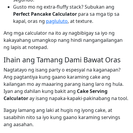
Gusto mo ng extra-fluffy stack? Subukan ang
Perfect Pancake Calculator
para sa mga tip sa
kapal, oras ng
pagluluto
, at texture.
Ang mga calculator na ito ay nagbibigay sa iyo ng
kakayahang umangkop nang hindi nangangailangan
ng lapis at notepad.
Ihain ang Tamang Dami Bawat Oras
Nagtatayo ng isang party o espesyal na kaganapan?
Ang pagtantiya kung gaano karaming cake ang
kailangan mo ay maaaring parang isang laro ng hula.
Iyan ang dahilan kung bakit ang
Cake Serving
Calculator
ay isang napaka-kapaki-pakinabang na tool.
Ilagay lamang ang laki at hugis ng iyong cake, at
sasabihin nito sa iyo kung gaano karaming servings
ang aasahan.