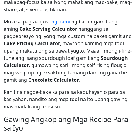
makapag-focus ka sa iyong mahal: ang mag-bake, mag-
share, at, siyempre, tikman.
Mula sa pag-aadjust
ng dami
ng batter gamit ang
aming
Cake Serving Calculator
hanggang sa
pagpepresyo ng iyong mga custom na bakes gamit ang
Cake Pricing Calculator
, mayroon kaming mga tool
upang makatulong sa bawat yugto. Maaari mong i-fine-
tune ang isang sourdough loaf gamit ang
Sourdough
Calculator
, gumawa ng sarili mong self-rising flour, o
mag-whip up ng eksaktong tamang dami ng ganache
gamit ang
Chocolate Calculator
.
Kahit na nagbe-bake ka para sa kabuhayan o para sa
kasiyahan, nandito ang mga tool na ito upang gawing
mas madali ang proseso.
Gawing Angkop ang Mga Recipe Para
sa Iyo