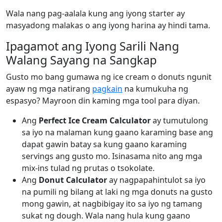
Wala nang pag-aalala kung ang iyong starter ay
masyadong malakas o ang iyong harina ay hindi tama.
Ipagamot ang Iyong Sarili Nang
Walang Sayang na Sangkap
Gusto mo bang gumawa ng ice cream o donuts ngunit
ayaw ng mga natirang
pagkain
na kumukuha ng
espasyo? Mayroon din kaming mga tool para diyan.
Ang
Perfect Ice Cream Calculator
ay tumutulong
sa iyo na malaman kung gaano karaming base ang
dapat gawin batay sa kung gaano karaming
servings ang gusto mo. Isinasama nito ang mga
mix-ins tulad ng prutas o tsokolate.
Ang
Donut Calculator
ay nagpapahintulot sa iyo
na pumili ng bilang at laki ng mga donuts na gusto
mong gawin, at nagbibigay ito sa iyo ng tamang
sukat ng dough. Wala nang hula kung gaano