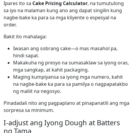
Ipares ito sa
Cake Pricing Calculator
, na tumutulong
sa iyo na malaman kung ano ang dapat singilin kung
nagbe-bake ka para sa mga kliyente o espesyal na
order.
Bakit ito mahalaga:
Iwasan ang sobrang cake—o mas masahol pa,
hindi sapat.
Makakuha ng presyo na sumasaklaw sa iyong oras,
mga sangkap, at kahit packaging.
Maging kumpiyansa sa iyong mga numero, kahit
na nagbe-bake ka para sa pamilya o nagpapatakbo
ng maliit na negosyo.
Pinadadali nito ang pagpaplano at pinapanatili ang mga
sorpresa sa minimum.
I-adjust ang Iyong Dough at Batters
ng Tama