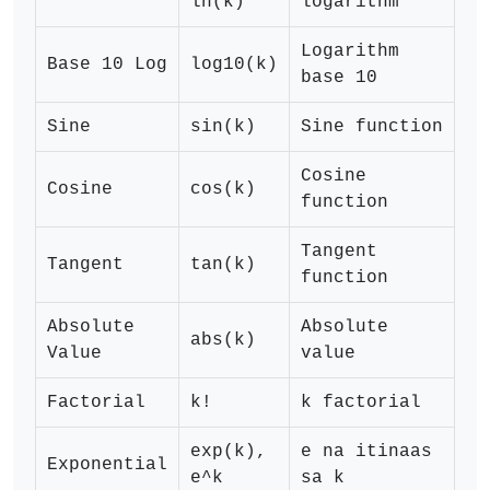
ln(k)
logarithm
Logarithm
Base 10 Log
log10(k)
lo
base 10
Sine
sin(k)
Sine function
si
Cosine
Cosine
cos(k)
co
function
Tangent
Tangent
tan(k)
ta
function
Absolute
Absolute
abs(k)
ab
Value
value
Factorial
k!
k factorial
k!
exp(k),
e na itinaas
Exponential
ex
e^k
sa k