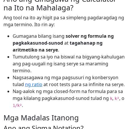
na Ito na Mahalaga?
Ang tool na ito ay higit pa sa simpleng pagdaragdag ng
mga termino. Ito rin ay:
Gumagana bilang isang
solver ng formula ng
pagkakasunod-sunod
at
tagahanap ng
aritmetiko na serye
.
Tumutulong sa iyo na biswal na bigyang-kahulugan
ang pag-uugali ng isang serye sa maraming
termino.
Nagsasagawa ng mga pagsusuri ng konbersyon
tulad
ng ratio
at root tests para sa infinite na serye.
Nag-aalok ng mga closed-form na formula para sa
mga kilalang pagkakasunod-sunod tulad ng
,
, o
k
k²
.
1/k²
Mga Madalas Itanong
Ano ang Sigma Notation?