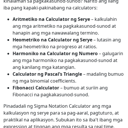
kinalaman sa pagkakasunod-sunod? Narito ang ilang
iba pang kapaki-pakinabang na calculators:
Aritmetiko na Calculator ng Serye
– kalkulahin
ang mga aritmetiko na pagkakasunod-sunod at
hanapin ang mga nawawalang termino.
Heometriko na Calculator ng Serye
– lutasin ang
mga heometriko na progreso at ratios.
Harmoniko na Calculator ng Numero
– galugarin
ang mga harmoniko na pagkakasunod-sunod at
ang kanilang mga katangian.
Calculator ng Pascal’s Triangle
– madaling bumuo
ng mga binomial coefficients.
Fibonacci Calculator
– bumuo at suriin ang
Fibonacci na pagkakasunod-sunod.
Pinadadali ng Sigma Notation Calculator ang mga
kalkulasyon ng serye para sa pag-aaral, pagtuturo, at
praktikal na aplikasyon. Subukan ito sa iba't ibang mga
expression at tingnan ang mga resulta sa real time.