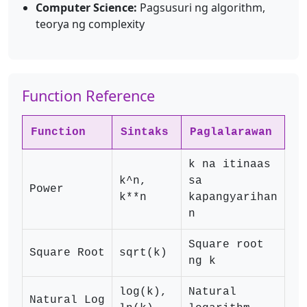
Computer Science:
Pagsusuri ng algorithm,
teorya ng complexity
Function Reference
Function
Sintaks
Paglalarawan
Ha
k na itinaas
k^n,
sa
Power
k^
k**n
kapangyarihan
n
Square root
Square Root
sqrt(k)
sq
ng k
log(k),
Natural
Natural Log
lo