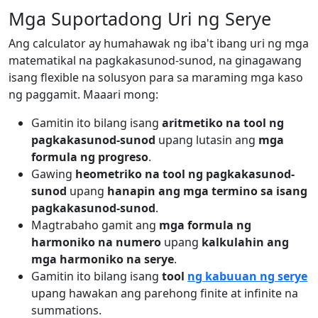
Mga Suportadong Uri ng Serye
Ang calculator ay humahawak ng iba't ibang uri ng mga
matematikal na pagkakasunod-sunod, na ginagawang
isang flexible na solusyon para sa maraming mga kaso
ng paggamit. Maaari mong:
Gamitin ito bilang isang
aritmetiko na tool ng
pagkakasunod-sunod
upang lutasin ang
mga
formula ng progreso
.
Gawing
heometriko na tool ng pagkakasunod-
sunod
upang
hanapin ang mga termino sa isang
pagkakasunod-sunod
.
Magtrabaho gamit ang
mga formula ng
harmoniko na numero
upang
kalkulahin ang
mga harmoniko na serye
.
Gamitin ito bilang isang
tool
ng kabuuan ng serye
upang hawakan ang parehong finite at infinite na
summations.