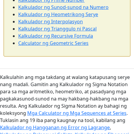
Kalkulador ng Prime Number
Kalkulador ng Sunod-sunod na Numero
Kalkulador ng Heometrikong Serye
Kalkulador ng Interpolasyon
Kalkulador ng Trianggulo ni Pascal
Kalkulador ng Recursive Formula
Calculator ng Geometric Series
Kalkulahin ang mga takdang at walang katapusang serye
nang madali. Gamitin ang Kalkulador ng Sigma Notation
para sa mga aritmetiko, heometriko, at pasadyang mga
pagkakasunod-sunod na may hakbang-hakbang na mga
resulta. Ang Kalkulador ng Sigma Notation ay bahagi ng
koleksyong
Mga Calculator ng Mga Sequences at Series
.
Tuklasin ang 19 iba pang kaugnay na tool, kabilang ang
Kalkulador ng Hangganan ng Error ng Lagrange
,