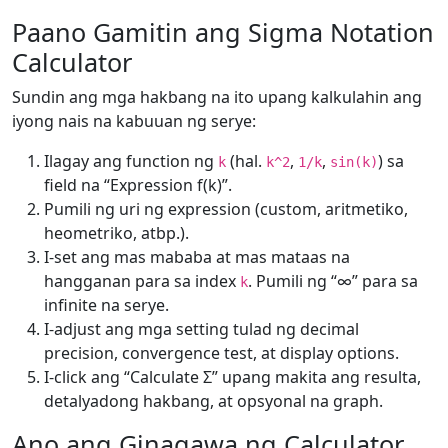
Paano Gamitin ang Sigma Notation
Calculator
Sundin ang mga hakbang na ito upang kalkulahin ang
iyong nais na kabuuan ng serye:
Ilagay ang function ng
(hal.
,
,
) sa
k
k^2
1/k
sin(k)
field na “Expression f(k)”.
Pumili ng uri ng expression (custom, aritmetiko,
heometriko, atbp.).
I-set ang mas mababa at mas mataas na
hangganan para sa index
. Pumili ng “∞” para sa
k
infinite na serye.
I-adjust ang mga setting tulad ng decimal
precision, convergence test, at display options.
I-click ang “Calculate Σ” upang makita ang resulta,
detalyadong hakbang, at opsyonal na graph.
Ano ang Ginagawa ng Calculator