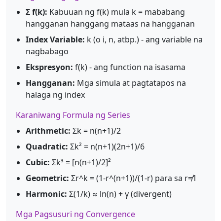
Σ f(k):
Kabuuan ng f(k) mula k = mababang
hangganan hanggang mataas na hangganan
Index Variable:
k (o i, n, atbp.) - ang variable na
nagbabago
Ekspresyon:
f(k) - ang function na isasama
Hangganan:
Mga simula at pagtatapos na
halaga ng index
Karaniwang Formula ng Series
Arithmetic:
Σk = n(n+1)/2
Quadratic:
Σk² = n(n+1)(2n+1)/6
Cubic:
Σk³ = [n(n+1)/2]²
Geometric:
Σr^k = (1-r^(n+1))/(1-r) para sa r≠1
Harmonic:
Σ(1/k) ≈ ln(n) + γ (divergent)
Mga Pagsusuri ng Convergence