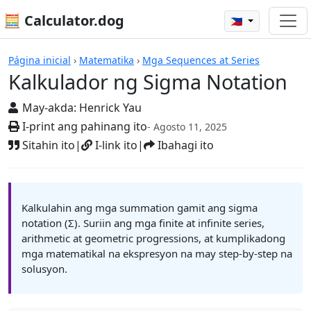
🧮 Calculator.dog
🇵🇭
Mga Kalkulador
Página inicial
›
Matematika
›
Mga Sequences at Series
Kalkulador ng Sigma Notation
May-akda:
Henrick Yau
I-print ang pahinang ito
- Agosto 11, 2025
Sitahin ito
|
I-link ito
|
Ibahagi ito
Kalkulahin ang mga summation gamit ang sigma
notation (Σ). Suriin ang mga finite at infinite series,
arithmetic at geometric progressions, at kumplikadong
mga matematikal na ekspresyon na may step-by-step na
solusyon.