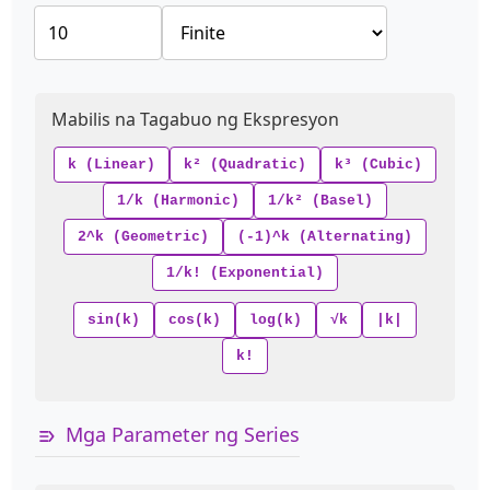
Mabilis na Tagabuo ng Ekspresyon
k (Linear)
k² (Quadratic)
k³ (Cubic)
1/k (Harmonic)
1/k² (Basel)
2^k (Geometric)
(-1)^k (Alternating)
1/k! (Exponential)
sin(k)
cos(k)
log(k)
√k
|k|
k!
Mga Parameter ng Series