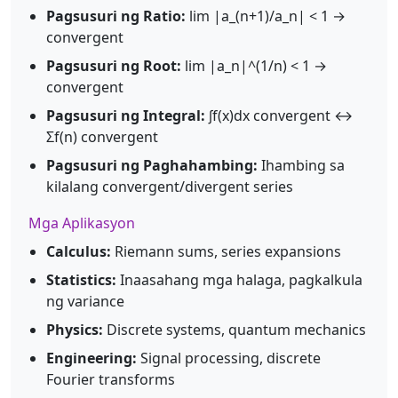
Pagsusuri ng Ratio:
lim |a_(n+1)/a_n| < 1 →
convergent
Pagsusuri ng Root:
lim |a_n|^(1/n) < 1 →
convergent
Pagsusuri ng Integral:
∫f(x)dx convergent ↔
Σf(n) convergent
Pagsusuri ng Paghahambing:
Ihambing sa
kilalang convergent/divergent series
Mga Aplikasyon
Calculus:
Riemann sums, series expansions
Statistics:
Inaasahang mga halaga, pagkalkula
ng variance
Physics:
Discrete systems, quantum mechanics
Engineering:
Signal processing, discrete
Fourier transforms