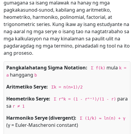
gumagana sa isang malawak na hanay ng mga
pagkakasunod-sunod, kabilang ang aritmetiko,
heometriko, harmoniko, polinomial, factorial, at
trigonometric series. Kung ikaw ay isang estudyante na
nag-aaral ng mga serye o isang tao na nagtatrabaho sa
mga kalkulasyon na may kinalaman sa paulit-ulit na
pagdaragdag ng mga termino, pinadadali ng tool na ito
ang proseso.
Pangkalahatang Sigma Notation:
mula
Σ f(k)
k =
hanggang
a
b
Aritmetiko Serye:
Σk = n(n+1)/2
Heometriko Serye:
para
Σ r^k = (1 - rⁿ⁺¹)/(1 - r)
sa
r ≠ 1
Harmoniko Serye (divergent):
Σ (1/k) ≈ ln(n) + γ
(γ = Euler-Mascheroni constant)