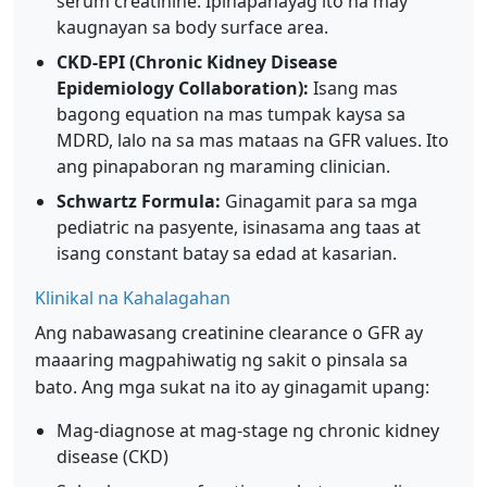
serum creatinine. Ipinapahayag ito na may
kaugnayan sa body surface area.
CKD-EPI (Chronic Kidney Disease
Epidemiology Collaboration):
Isang mas
bagong equation na mas tumpak kaysa sa
MDRD, lalo na sa mas mataas na GFR values. Ito
ang pinapaboran ng maraming clinician.
Schwartz Formula:
Ginagamit para sa mga
pediatric na pasyente, isinasama ang taas at
isang constant batay sa edad at kasarian.
Klinikal na Kahalagahan
Ang nabawasang creatinine clearance o GFR ay
maaaring magpahiwatig ng sakit o pinsala sa
bato. Ang mga sukat na ito ay ginagamit upang:
Mag-diagnose at mag-stage ng chronic kidney
disease (CKD)