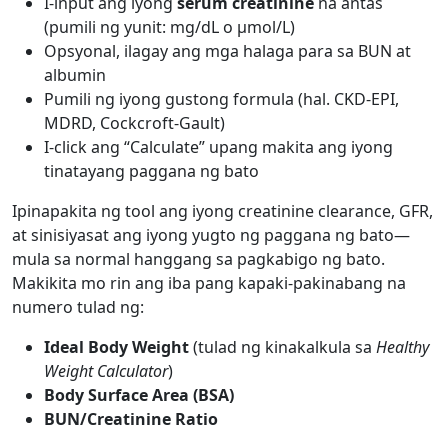
I-input ang iyong
serum creatinine
na antas
(pumili ng yunit: mg/dL o µmol/L)
Opsyonal, ilagay ang mga halaga para sa BUN at
albumin
Pumili ng iyong gustong formula (hal. CKD-EPI,
MDRD, Cockcroft-Gault)
I-click ang “Calculate” upang makita ang iyong
tinatayang paggana ng bato
Ipinapakita ng tool ang iyong creatinine clearance, GFR,
at sinisiyasat ang iyong yugto ng paggana ng bato—
mula sa normal hanggang sa pagkabigo ng bato.
Makikita mo rin ang iba pang kapaki-pakinabang na
numero tulad ng:
Ideal Body Weight
(tulad ng kinakalkula sa
Healthy
Weight Calculator
)
Body Surface Area (BSA)
BUN/Creatinine Ratio