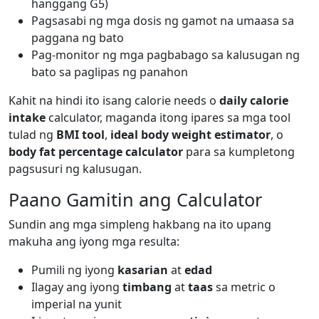
hanggang G5)
Pagsasabi ng mga dosis ng gamot na umaasa sa
paggana ng bato
Pag-monitor ng mga pagbabago sa kalusugan ng
bato sa paglipas ng panahon
Kahit na hindi ito isang calorie needs o
daily calorie
intake
calculator, maganda itong ipares sa mga tool
tulad ng
BMI tool
,
ideal body weight estimator
, o
body fat percentage calculator
para sa kumpletong
pagsusuri ng kalusugan.
Paano Gamitin ang Calculator
Sundin ang mga simpleng hakbang na ito upang
makuha ang iyong mga resulta:
Pumili ng iyong
kasarian
at
edad
Ilagay ang iyong
timbang
at
taas
sa metric o
imperial na yunit