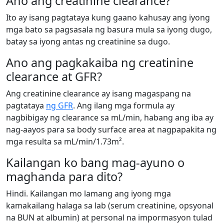
Ano ang creatinine clearance?
Ito ay isang pagtataya kung gaano kahusay ang iyong
mga bato sa pagsasala ng basura mula sa iyong dugo,
batay sa iyong antas ng creatinine sa dugo.
Ano ang pagkakaiba ng creatinine
clearance at GFR?
Ang creatinine clearance ay isang magaspang na
pagtataya
ng GFR
. Ang ilang mga formula ay
nagbibigay ng clearance sa mL/min, habang ang iba ay
nag-aayos para sa body surface area at nagpapakita ng
mga resulta sa mL/min/1.73m².
Kailangan ko bang mag-ayuno o
maghanda para dito?
Hindi. Kailangan mo lamang ang iyong mga
kamakailang halaga sa lab (serum creatinine, opsyonal
na BUN at albumin) at personal na impormasyon tulad