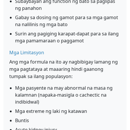
Subaybayan ang function ng bato sa paglipas
ng panahon
Gabay sa dosing ng gamot para sa mga gamot
na nalilinis ng mga bato
Surin ang pagiging karapat-dapat para sa ilang
mga pamamaraan o paggamot
Mga Limitasyon
Ang mga formula na ito ay nagbibigay lamang ng
mga pagtataya at maaaring hindi gaanong
tumpak sa ilang populasyon:
Mga pasyente na may abnormal na masa ng
kalamnan (napaka-masigla o cachectic na
indibidwal)
Mga extreme ng laki ng katawan
Buntis
Acute kidney injury