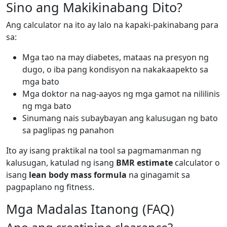
Sino ang Makikinabang Dito?
Ang calculator na ito ay lalo na kapaki-pakinabang para
sa:
Mga tao na may diabetes, mataas na presyon ng
dugo, o iba pang kondisyon na nakakaapekto sa
mga bato
Mga doktor na nag-aayos ng mga gamot na nililinis
ng mga bato
Sinumang nais subaybayan ang kalusugan ng bato
sa paglipas ng panahon
Ito ay isang praktikal na tool sa pagmamanman ng
kalusugan, katulad ng isang
BMR estimate
calculator o
isang
lean body mass formula
na ginagamit sa
pagpaplano ng fitness.
Mga Madalas Itanong (FAQ)