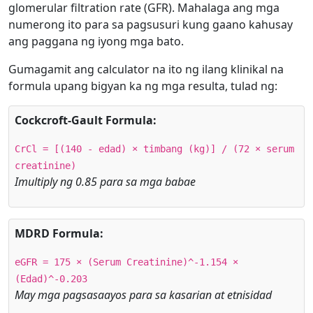
glomerular filtration rate (GFR). Mahalaga ang mga
numerong ito para sa pagsusuri kung gaano kahusay
ang paggana ng iyong mga bato.
Gumagamit ang calculator na ito ng ilang klinikal na
formula upang bigyan ka ng mga resulta, tulad ng:
Cockcroft-Gault Formula:
CrCl = [(140 - edad) × timbang (kg)] / (72 × serum
creatinine)
Imultiply ng 0.85 para sa mga babae
MDRD Formula:
eGFR = 175 × (Serum Creatinine)^-1.154 ×
(Edad)^-0.203
May mga pagsasaayos para sa kasarian at etnisidad