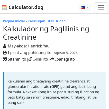
🧮 Calculator.dog
🇵🇭
Mga Kalkulador
Página inicial
›
Kalusugan
›
Kalusugan
Kalkulador ng Paglilinis ng
Creatinine
May-akda:
Henrick Yau
I-print ang pahinang ito
- Agosto 5, 2026
Sitahin ito
|
I-link ito
|
Ibahagi ito
Kalkulahin ang tinatayang creatinine clearance at
glomerular filtration rate (GFR) gamit ang iba't ibang
formula. Nakakatulong ito sa pagsusuri ng function ng
bato batay sa serum creatinine, edad, timbang, at iba
pang salik.