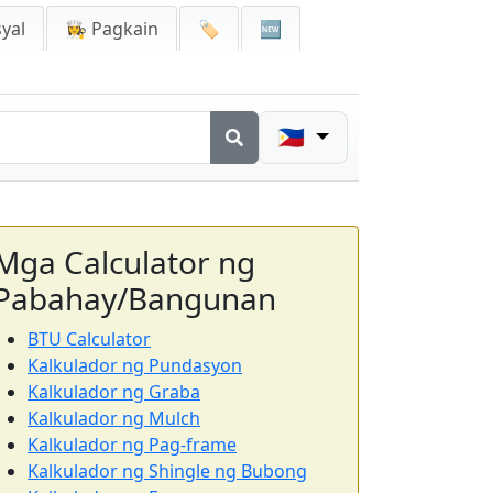
yal
👩‍🍳 Pagkain
🏷️
🆕
🇵🇭
Mga Calculator ng
Pabahay/Bangunan
BTU Calculator
Kalkulador ng Pundasyon
Kalkulador ng Graba
Kalkulador ng Mulch
Kalkulador ng Pag-frame
Kalkulador ng Shingle ng Bubong