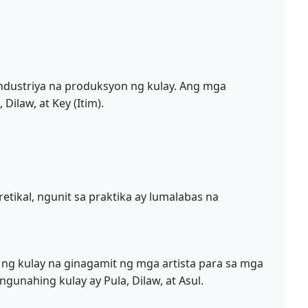
ndustriya na produksyon ng kulay. Ang mga
ilaw, at Key (Itim).
retikal, ngunit sa praktika ay lumalabas na
 ng kulay na ginagamit ng mga artista para sa mga
ngunahing kulay ay Pula, Dilaw, at Asul.