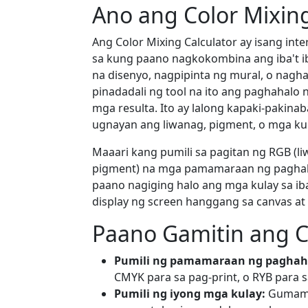
Ano ang Color Mixing
Ang Color Mixing Calculator ay isang int
sa kung paano nagkokombina ang iba't ib
na disenyo, nagpipinta ng mural, o nagh
pinadadali ng tool na ito ang paghahalo 
mga resulta. Ito ay lalong kapaki-pakina
ugnayan ang liwanag, pigment, o mga kul
Maaari kang pumili sa pagitan ng RGB (liw
pigment) na mga pamamaraan ng paghaha
paano nagiging halo ang mga kulay sa ib
display ng screen hanggang sa canvas at
Paano Gamitin ang Co
Pumili ng pamamaraan ng paghah
CMYK para sa pag-print, o RYB para
Pumili ng iyong mga kulay:
Gumamit