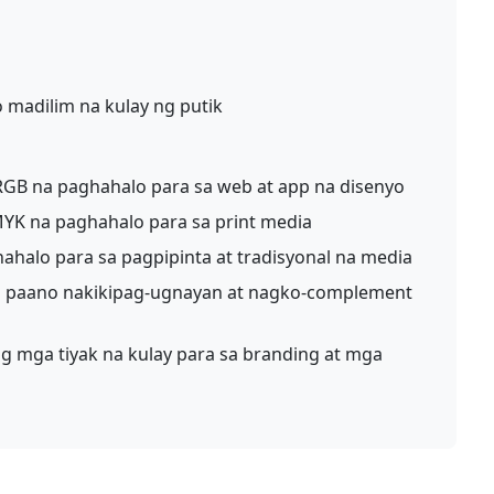
o madilim na kulay ng putik
GB na paghahalo para sa web at app na disenyo
K na paghahalo para sa print media
halo para sa pagpipinta at tradisyonal na media
paano nakikipag-ugnayan at nagko-complement
g mga tiyak na kulay para sa branding at mga