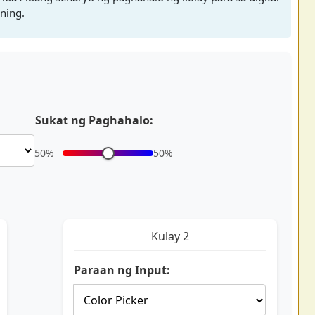
ning.
Sukat ng Paghahalo:
50%
50%
Kulay 2
Paraan ng Input: