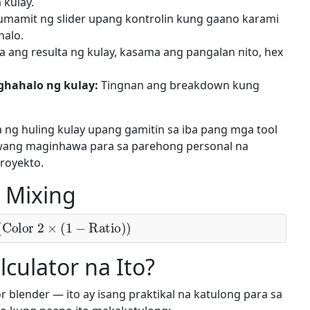
 kulay.
mamit ng slider upang kontrolin kung gaano karami
halo.
 ang resulta ng kulay, kasama ang pangalan nito, hex
ghahalo ng kulay:
Tingnan ang breakdown kung
ng huling kulay upang gamitin sa iba pang mga tool
wang maginhawa para sa parehong personal na
royekto.
 Mixing
or 2
×
(
1
−
Ratio
)
)
culator na Ito?
or blender — ito ay isang praktikal na katulong para sa