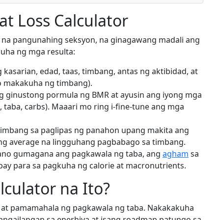
t Loss Calculator
pat na pangunahing seksyon, na ginagawang madali ang
uha ng mga resulta:
kasarian, edad, taas, timbang, antas ng aktibidad, at
 o makakuha ng timbang).
ng ginustong pormula ng BMR at ayusin ang iyong mga
 taba, carbs). Maaari mo ring i-fine-tune ang mga
 timbang sa paglipas ng panahon upang makita ang
ong average na lingguhang pagbabago sa timbang.
ano gumagana ang pagkawala ng taba, ang
agham
sa
bay para sa pagkuha ng calorie at macronutrients.
culator na Ito?
o at pamamahala ng pagkawala ng taba. Nakakakuha
angailangan sa enerhiya at isang roadmap patungo sa