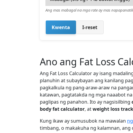
Ang mas mabagal na mga rate ay mas napapanatili
Kwenta
I-reset
Ano ang Fat Loss Cal
Ang Fat Loss Calculator ay isang madalin
planuhin at subaybayan ang kanilang pa
pagkalkula ng pang-araw-araw na pangan
katawan, pagtatakda ng mga naaabot na 
paglipas ng panahon. Ito ay nagsisilbing
body fat calculator
, at
weight loss trac
Kung ikaw ay sumusubok na mawalan
ng
timbang, o makakuha ng kalamnan, ang cal