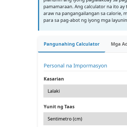
pamamaraan. Ang calculator na ito ay
araw na pangangailangan sa calorie, m
para sa pag-abot ng iyong mga layunin
Pangunahing Calculator
Mga Ad
Personal na Impormasyon
Kasarian
Yunit ng Taas