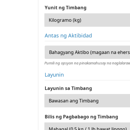
Yunit ng Timbang
Antas ng Aktibidad
Pumili ng opsyon na pinakamahusay na naglalarawa
Layunin
Layunin sa Timbang
Bilis ng Pagbabago ng Timbang