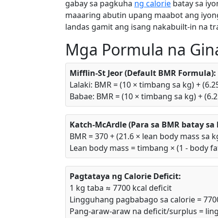
gabay sa pagkuha
ng calorie
batay sa iyo
maaaring abutin upang maabot ang iyong 
landas gamit ang isang nakabuilt-in na t
Mga Pormula na Gin
Mifflin-St Jeor (Default BMR Formula):
Lalaki: BMR = (10 × timbang sa kg) + (6.25
Babae: BMR = (10 × timbang sa kg) + (6.25
Katch-McArdle (Para sa BMR batay sa b
BMR = 370 + (21.6 × lean body mass sa k
Lean body mass = timbang × (1 - body fat
Pagtataya ng Calorie Deficit:
1 kg taba ≈ 7700 kcal deficit
Lingguhang pagbabago sa calorie = 7700
Pang-araw-araw na deficit/surplus = li