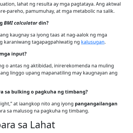
tion, lahat ng resulta ay mga pagtataya. Ang aktwal
re-pareho, pamumuhay, at mga metabolic na salik.
ng
BMI calculator
din?
bang kaugnay sa iyong taas at nag-aalok ng mga
ang karaniwang tagapagpahiwatig ng
kalusugan
.
 mga input?
 o antas ng aktibidad, inirerekomenda na muling
 ilang linggo upang mapanatiling may kaugnayan ang
ra sa bulking o pagkuha ng timbang?
ght,” at iaangkop nito ang iyong
pangangailangan
ara sa malusog na pagkuha ng timbang.
ara sa Lahat