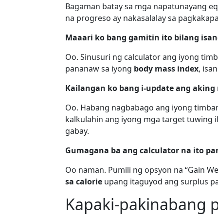
Bagaman batay sa mga napatunayang equa
na progreso ay nakasalalay sa pagkakapa
Maaari ko bang gamitin ito bilang isa
Oo. Sinusuri ng calculator ang iyong tim
pananaw sa iyong
body mass index
, is
Kailangan ko bang i-update ang aking
Oo. Habang nagbabago ang iyong timbang
kalkulahin ang iyong mga target tuwing
gabay.
Gumagana ba ang calculator na ito pa
Oo naman. Pumili ng opsyon na “Gain Wei
sa calorie
upang itaguyod ang surplus p
Kapaki-pakinabang p