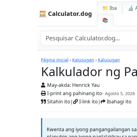
📁 Iba
🔬 
🧮 Calculator.dog
📚
Mga Kalkulador
Página inicial
›
Kalusugan
›
Kalusugan
Kalkulador ng P
May-akda:
Henrick Yau
I-print ang pahinang ito
- Agosto 5, 2026
Sitahin ito
|
I-link ito
|
Ibahagi ito
Kwenta ang iyong pangangailangan sa 
planuhin ang iyong paglalakbay sa pa