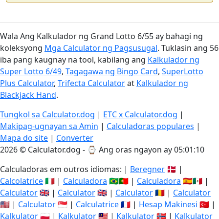
Wala Ang Kalkulador ng Grand Lotto 6/55 ay bahagi ng
koleksyong
Mga Calculator ng Pagsusugal
. Tuklasin ang 56
iba pang kaugnay na tool, kabilang ang
Kalkulador ng
Super Lotto 6/49
,
Tagagawa ng Bingo Card
,
SuperLotto
Plus Calculator
,
Trifecta Calculator
at
Kalkulador ng
Blackjack Hand
.
Tungkol sa Calculator.dog
|
ETC x Calculator.dog
|
Makipag-ugnayan sa Amin
|
Calculadoras populares
|
Mapa do site
|
Converter
2026 © Calculator.dog - ⌚
Ang oras ngayon ay 05:01:10
Calculadoras em outros idiomas: |
Beregner
🇩🇰 |
Calcolatrice
🇮🇹 |
Calculadora
🇧🇷🇵🇹 |
Calculadora
🇪🇸🇲🇽 |
Calculator
🇬🇧 |
Calculator
🇬🇧 |
Calculator
🇷🇴 |
Calculator
🇺🇸 |
Calculator
🇸🇬 |
Calculatrice
🇫🇷 |
Hesap Makinesi
🇹🇷 |
Kalkulator
🇵🇱 |
Kalkulator
🇲🇾 |
Kalkulator
🇳🇴 |
Kalkulator