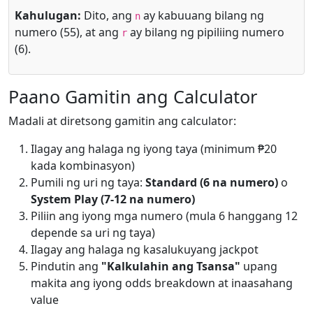
Kahulugan:
Dito, ang
ay kabuuang bilang ng
n
numero (55), at ang
ay bilang ng pipiliing numero
r
(6).
Paano Gamitin ang Calculator
Madali at diretsong gamitin ang calculator:
Ilagay ang halaga ng iyong taya (minimum ₱20
kada kombinasyon)
Pumili ng uri ng taya:
Standard (6 na numero)
o
System Play (7-12 na numero)
Piliin ang iyong mga numero (mula 6 hanggang 12
depende sa uri ng taya)
Ilagay ang halaga ng kasalukuyang jackpot
Pindutin ang
"Kalkulahin ang Tsansa"
upang
makita ang iyong odds breakdown at inaasahang
value