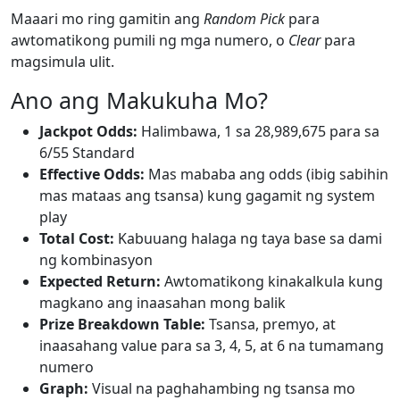
Maaari mo ring gamitin ang
Random Pick
para
awtomatikong pumili ng mga numero, o
Clear
para
magsimula ulit.
Ano ang Makukuha Mo?
Jackpot Odds:
Halimbawa, 1 sa 28,989,675 para sa
6/55 Standard
Effective Odds:
Mas mababa ang odds (ibig sabihin
mas mataas ang tsansa) kung gagamit ng system
play
Total Cost:
Kabuuang halaga ng taya base sa dami
ng kombinasyon
Expected Return:
Awtomatikong kinakalkula kung
magkano ang inaasahan mong balik
Prize Breakdown Table:
Tsansa, premyo, at
inaasahang value para sa 3, 4, 5, at 6 na tumamang
numero
Graph:
Visual na paghahambing ng tsansa mo