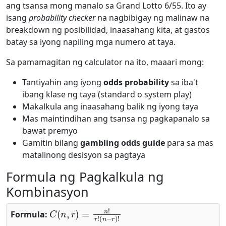
ang tsansa mong manalo sa Grand Lotto 6/55. Ito ay
isang
probability checker
na nagbibigay ng malinaw na
breakdown ng posibilidad, inaasahang kita, at gastos
batay sa iyong napiling mga numero at taya.
Sa pamamagitan ng calculator na ito, maaari mong:
Tantiyahin ang iyong
odds probability
sa iba't
ibang klase ng taya (standard o system play)
Makalkula ang inaasahang balik ng iyong taya
Mas maintindihan ang tsansa ng pagkapanalo sa
bawat premyo
Gamitin bilang
gambling odds guide
para sa mas
matalinong desisyon sa pagtaya
Formula ng Pagkalkula ng
Kombinasyon
C
(
n
,
r
)
=
n
!
r
!
(
n
−
r
)
!
Formula: