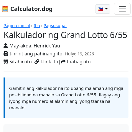
🧮 Calculator.dog
🇵🇭
Mga Kalkulador
Página inicial
›
Iba
›
Pagsusugal
Kalkulador ng Grand Lotto 6/55
May-akda:
Henrick Yau
I-print ang pahinang ito
- Hulyo 19, 2026
Sitahin ito
|
I-link ito
|
Ibahagi ito
Gamitin ang kalkulador na ito upang malaman ang mga
posibilidad na manalo sa Grand Lotto 6/55. Ilagay ang
iyong mga numero at alamin ang iyong tsansa na
manalo!