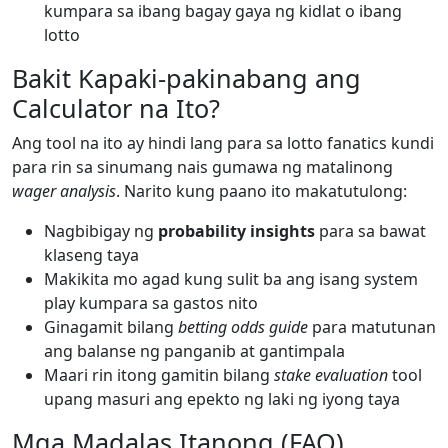
kumpara sa ibang bagay gaya ng kidlat o ibang
lotto
Bakit Kapaki-pakinabang ang
Calculator na Ito?
Ang tool na ito ay hindi lang para sa lotto fanatics kundi
para rin sa sinumang nais gumawa ng matalinong
wager analysis
. Narito kung paano ito makatutulong:
Nagbibigay ng
probability insights
para sa bawat
klaseng taya
Makikita mo agad kung sulit ba ang isang system
play kumpara sa gastos nito
Ginagamit bilang
betting odds guide
para matutunan
ang balanse ng panganib at gantimpala
Maari rin itong gamitin bilang
stake evaluation
tool
upang masuri ang epekto ng laki ng iyong taya
Mga Madalas Itanong (FAQ)