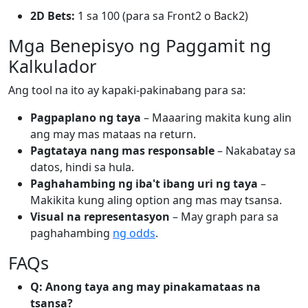
2D Bets:
1 sa 100 (para sa Front2 o Back2)
Mga Benepisyo ng Paggamit ng
Kalkulador
Ang tool na ito ay kapaki-pakinabang para sa:
Pagpaplano ng taya
– Maaaring makita kung alin
ang may mas mataas na return.
Pagtataya nang mas responsable
– Nakabatay sa
datos, hindi sa hula.
Paghahambing ng iba't ibang uri ng taya
–
Makikita kung aling option ang mas may tsansa.
Visual na representasyon
– May graph para sa
paghahambing
ng odds
.
FAQs
Q: Anong taya ang may pinakamataas na
tsansa?