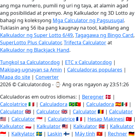
ang mga numero, pumili ng uri ng taya, at alamin agad
ang posibilidad at premyo. Ang Kalkulador ng 3D Lotto ay
bahagi ng koleksyong
Mga Calculator ng Pagsusugal
.
Tuklasin ang 56 iba pang kaugnay na tool, kabilang ang
Kalkulador ng Super Lotto 6/49
,
Tagagawa ng Bingo Card
,
SuperLotto Plus Calculator
,
Trifecta Calculator
at
Kalkulador ng Blackjack Hand
.
Tungkol sa Calculator.dog
|
ETC x Calculator.dog
|
Makipag-ugnayan sa Amin
|
Calculadoras populares
|
Mapa do site
|
Converter
2026 © Calculator.dog - ⌚
Ang oras ngayon ay 23:51:26
Calculadoras em outros idiomas: |
Beregner
🇩🇰 |
Calcolatrice
🇮🇹 |
Calculadora
🇧🇷🇵🇹 |
Calculadora
🇪🇸🇲🇽 |
Calculator
🇬🇧 |
Calculator
🇬🇧 |
Calculator
🇷🇴 |
Calculator
🇺🇸 |
Calculator
🇸🇬 |
Calculatrice
🇫🇷 |
Hesap Makinesi
🇹🇷 |
Kalkulator
🇵🇱 |
Kalkulator
🇲🇾 |
Kalkulator
🇳🇴 |
Kalkulator
🇮🇩 |
Kalkylator
🇸🇪 |
Laskin
🇫🇮 |
Máy tính
🇻🇳 |
Rechner
🇩🇪