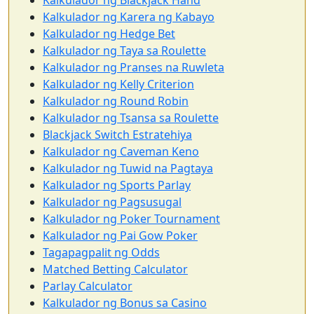
Kalkulador ng Blackjack Hand
Kalkulador ng Karera ng Kabayo
Kalkulador ng Hedge Bet
Kalkulador ng Taya sa Roulette
Kalkulador ng Pranses na Ruwleta
Kalkulador ng Kelly Criterion
Kalkulador ng Round Robin
Kalkulador ng Tsansa sa Roulette
Blackjack Switch Estratehiya
Kalkulador ng Caveman Keno
Kalkulador ng Tuwid na Pagtaya
Kalkulador ng Sports Parlay
Kalkulador ng Pagsusugal
Kalkulador ng Poker Tournament
Kalkulador ng Pai Gow Poker
Tagapagpalit ng Odds
Matched Betting Calculator
Parlay Calculator
Kalkulador ng Bonus sa Casino