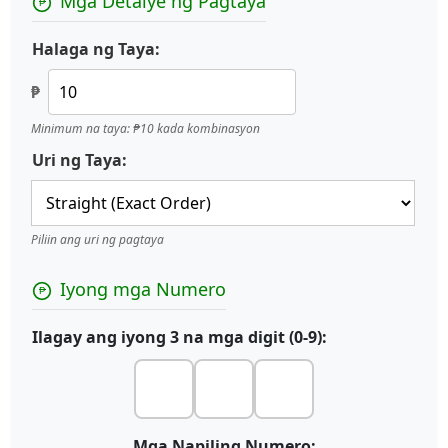
Mga Detalye ng Pagtaya
Halaga ng Taya:
₱
Minimum na taya: ₱10 kada kombinasyon
Uri ng Taya:
Piliin ang uri ng pagtaya
Iyong mga Numero
Ilagay ang iyong 3 na mga digit (0-9):
Mga Napiling Numero: