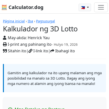
🧮 Calculator.dog
🇵🇭
Mga Kalkulador
Página inicial
›
Iba
›
Pagsusugal
Kalkulador ng 3D Lotto
May-akda:
Henrick Yau
I-print ang pahinang ito
- Hulyo 19, 2026
Sitahin ito
|
I-link ito
|
Ibahagi ito
Gamitin ang kalkulador na ito upang malaman ang mga
posibilidad na manalo sa 3D Lotto. Ilagay ang iyong
mga numero at alamin ang iyong tsansa na manalo!