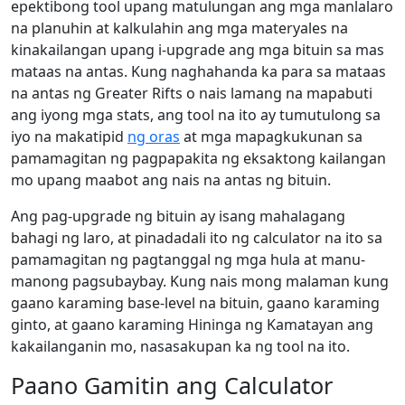
epektibong tool upang matulungan ang mga manlalaro
na planuhin at kalkulahin ang mga materyales na
kinakailangan upang i-upgrade ang mga bituin sa mas
mataas na antas. Kung naghahanda ka para sa mataas
na antas ng Greater Rifts o nais lamang na mapabuti
ang iyong mga stats, ang tool na ito ay tumutulong sa
iyo na makatipid
ng oras
at mga mapagkukunan sa
pamamagitan ng pagpapakita ng eksaktong kailangan
mo upang maabot ang nais na antas ng bituin.
Ang pag-upgrade ng bituin ay isang mahalagang
bahagi ng laro, at pinadadali ito ng calculator na ito sa
pamamagitan ng pagtanggal ng mga hula at manu-
manong pagsubaybay. Kung nais mong malaman kung
gaano karaming base-level na bituin, gaano karaming
ginto, at gaano karaming Hininga ng Kamatayan ang
kakailanganin mo, nasasakupan ka ng tool na ito.
Paano Gamitin ang Calculator