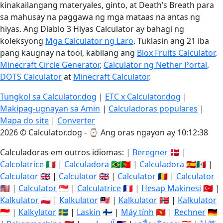
kinakailangang materyales, ginto, at Death’s Breath para
sa mahusay na paggawa ng mga mataas na antas ng
hiyas. Ang Diablo 3 Hiyas Calculator ay bahagi ng
koleksyong
Mga Calculator ng Laro
. Tuklasin ang 21 iba
pang kaugnay na tool, kabilang ang
Blox Fruits Calculator
,
Minecraft Circle Generator
,
Calculator ng Nether Portal
,
DOTS Calculator
at
Minecraft Calculator
.
Tungkol sa Calculator.dog
|
ETC x Calculator.dog
|
Makipag-ugnayan sa Amin
|
Calculadoras populares
|
Mapa do site
|
Converter
2026 © Calculator.dog - ⌚
Ang oras ngayon ay 10:12:38
Calculadoras em outros idiomas: |
Beregner
🇩🇰 |
Calcolatrice
🇮🇹 |
Calculadora
🇧🇷🇵🇹 |
Calculadora
🇪🇸🇲🇽 |
Calculator
🇬🇧 |
Calculator
🇬🇧 |
Calculator
🇷🇴 |
Calculator
🇺🇸 |
Calculator
🇸🇬 |
Calculatrice
🇫🇷 |
Hesap Makinesi
🇹🇷 |
Kalkulator
🇵🇱 |
Kalkulator
🇲🇾 |
Kalkulator
🇳🇴 |
Kalkulator
🇮🇩 |
Kalkylator
🇸🇪 |
Laskin
🇫🇮 |
Máy tính
🇻🇳 |
Rechner
🇩🇪