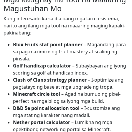
Magustuhan Mo
Kung interesado ka sa iba pang mga laro o sistema,
narito ang ilang mga tool na maaaring maging kapaki-
pakinabang:
Blox Fruits stat point planner
– Magandang para
sa pag-maximize ng fruit mastery at scaling ng
pinsala.
Golf handicap calculator
– Subaybayan ang iyong
scoring sa golf at handicap index.
Clash of Clans strategy planner
– I-optimize ang
pagtatayo ng base at mga upgrade ng tropa.
Minecraft circle tool
– Agad na bumuo ng pixel-
perfect na mga bilog sa iyong mga build.
D&D 5e point allocation tool
– I-customize ang
mga stat ng karakter nang madali.
Nether portal calculator
– Lumikha ng mga
epektibong network ng portal sa Minecraft.