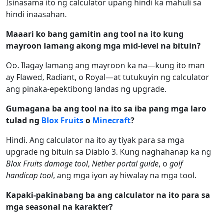
Isinasama ito ng calculator upang hindi ka mahuli sa
hindi inaasahan.
Maaari ko bang gamitin ang tool na ito kung
mayroon lamang akong mga mid-level na bituin?
Oo. Ilagay lamang ang mayroon ka na—kung ito man
ay Flawed, Radiant, o Royal—at tutukuyin ng calculator
ang pinaka-epektibong landas ng upgrade.
Gumagana ba ang tool na ito sa iba pang mga laro
tulad ng
Blox Fruits
o
Minecraft
?
Hindi. Ang calculator na ito ay tiyak para sa mga
upgrade ng bituin sa Diablo 3. Kung naghahanap ka ng
Blox Fruits damage tool
,
Nether portal guide
, o
golf
handicap tool
, ang mga iyon ay hiwalay na mga tool.
Kapaki-pakinabang ba ang calculator na ito para sa
mga seasonal na karakter?