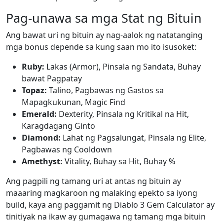
Pag-unawa sa mga Stat ng Bituin
Ang bawat uri ng bituin ay nag-aalok ng natatanging
mga bonus depende sa kung saan mo ito isusoket:
Ruby:
Lakas (Armor), Pinsala ng Sandata, Buhay
bawat Pagpatay
Topaz:
Talino, Pagbawas ng Gastos sa
Mapagkukunan, Magic Find
Emerald:
Dexterity, Pinsala ng Kritikal na Hit,
Karagdagang Ginto
Diamond:
Lahat ng Pagsalungat, Pinsala ng Elite,
Pagbawas ng Cooldown
Amethyst:
Vitality, Buhay sa Hit, Buhay %
Ang pagpili ng tamang uri at antas ng bituin ay
maaaring magkaroon ng malaking epekto sa iyong
build, kaya ang paggamit ng Diablo 3 Gem Calculator ay
tinitiyak na ikaw ay gumagawa ng tamang mga bituin