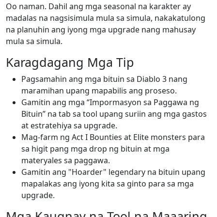
Oo naman. Dahil ang mga seasonal na karakter ay
madalas na nagsisimula mula sa simula, nakakatulong
na planuhin ang iyong mga upgrade nang mahusay
mula sa simula.
Karagdagang Mga Tip
Pagsamahin ang mga bituin sa Diablo 3 nang
maramihan upang mapabilis ang proseso.
Gamitin ang mga “Impormasyon sa Paggawa ng
Bituin” na tab sa tool upang suriin ang mga gastos
at estratehiya sa upgrade.
Mag-farm ng Act I Bounties at Elite monsters para
sa higit pang mga drop ng bituin at mga
materyales sa paggawa.
Gamitin ang "Hoarder" legendary na bituin upang
mapalakas ang iyong kita sa ginto para sa mga
upgrade.
Mga Kaugnay na Tool na Maaaring