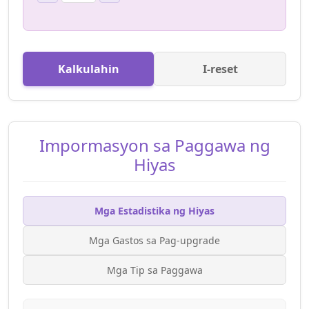
-
+
Marquise
Kalkulahin
I-reset
-
+
Imperial
-
+
Flawless Imperial
Impormasyon sa Paggawa ng
Hiyas
-
+
Royal
Mga Estadistika ng Hiyas
-
+
Flawless Royal
Mga Gastos sa Pag-upgrade
Mga Tip sa Paggawa