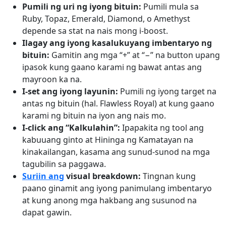
Pumili ng uri ng iyong bituin:
Pumili mula sa
Ruby, Topaz, Emerald, Diamond, o Amethyst
depende sa stat na nais mong i-boost.
Ilagay ang iyong kasalukuyang imbentaryo ng
bituin:
Gamitin ang mga “+” at “−” na button upang
ipasok kung gaano karami ng bawat antas ang
mayroon ka na.
I-set ang iyong layunin:
Pumili ng iyong target na
antas ng bituin (hal. Flawless Royal) at kung gaano
karami ng bituin na iyon ang nais mo.
I-click ang “Kalkulahin”:
Ipapakita ng tool ang
kabuuang ginto at Hininga ng Kamatayan na
kinakailangan, kasama ang sunud-sunod na mga
tagubilin sa paggawa.
Suriin ang
visual breakdown:
Tingnan kung
paano ginamit ang iyong panimulang imbentaryo
at kung anong mga hakbang ang susunod na
dapat gawin.