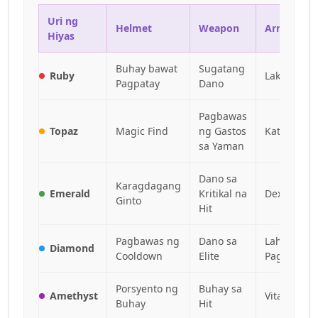
Uri ng
Helmet
Weapon
Armor
Hiyas
Buhay bawat
Sugatang
Ruby
Lakas
Pagpatay
Dano
Pagbawas
Topaz
Magic Find
ng Gastos
Katalinuha
sa Yaman
Dano sa
Karagdagang
Emerald
Kritikal na
Dexterity
Ginto
Hit
Pagbawas ng
Dano sa
Lahat ng
Diamond
Cooldown
Elite
Pagtutol
Porsyento ng
Buhay sa
Amethyst
Vitality
Buhay
Hit