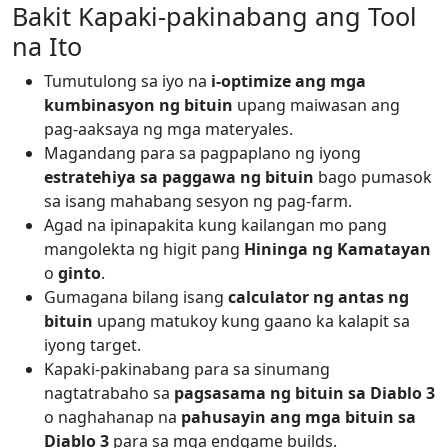
Bakit Kapaki-pakinabang ang Tool
na Ito
Tumutulong sa iyo na
i-optimize ang mga
kumbinasyon ng bituin
upang maiwasan ang
pag-aaksaya ng mga materyales.
Magandang para sa pagpaplano ng iyong
estratehiya sa paggawa ng bituin
bago pumasok
sa isang mahabang sesyon ng pag-farm.
Agad na ipinapakita kung kailangan mo pang
mangolekta ng higit pang
Hininga ng Kamatayan
o
ginto
.
Gumagana bilang isang
calculator ng antas ng
bituin
upang matukoy kung gaano ka kalapit sa
iyong target.
Kapaki-pakinabang para sa sinumang
nagtatrabaho sa
pagsasama ng bituin sa Diablo 3
o naghahanap na
pahusayin ang mga bituin sa
Diablo 3
para sa mga endgame builds.