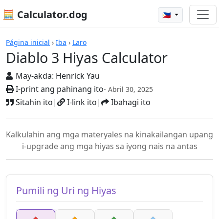
🧮 Calculator.dog
🇵🇭
Mga Kalkulador
Página inicial
›
Iba
›
Laro
Diablo 3 Hiyas Calculator
May-akda:
Henrick Yau
I-print ang pahinang ito
- Abril 30, 2025
Sitahin ito
|
I-link ito
|
Ibahagi ito
Kalkulahin ang mga materyales na kinakailangan upang
i-upgrade ang mga hiyas sa iyong nais na antas
Pumili ng Uri ng Hiyas