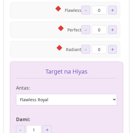
-
+
Flawless
-
+
Perfect
-
+
Radiant
-
+
Square
Target na Hiyas
Antas:
-
+
Flawless Square
-
+
Perfect Square
Dami:
-
+
Radiant Square
-
+