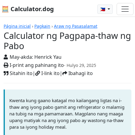
🧮 Calculator.dog
🇵🇭
Mga Kalkulador
Página inicial
›
Pagkain
›
Araw ng Pasasalamat
Calculator ng Pagpapa-thaw ng
Pabo
May-akda:
Henrick Yau
I-print ang pahinang ito
- Hulyo 29, 2025
Sitahin ito
|
I-link ito
|
Ibahagi ito
Kwenta kung gaano katagal mo kailangang ligtas na i-
thaw ang iyong pabo gamit ang refrigerator o malamig
na tubig na mga pamamaraan. Magplano nang maaga
upang matiyak na ang iyong pabo ay wastong na-thaw
para sa iyong holiday meal.