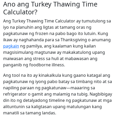
Ano ang Turkey Thawing Time
Calculator?
Ang Turkey Thawing Time Calculator ay tumutulong sa
iyo na planuhin ang ligtas at tamang oras ng
pagkatunaw ng frozen na pabo bago ito lutuin. Kung
ikaw ay naghahanda para sa Thanksgiving o anumang
pagkain
ng pamilya, ang kaalaman kung kailan
magsisimulang magtunaw ay makakatulong upang
maiwasan ang stress sa huli at mabawasan ang
panganib ng foodborne illness.
Ang tool na ito ay kinakalkula kung gaano katagal ang
pagkatunaw ng iyong pabo batay sa timbang nito at sa
napiling paraan ng pagkatunaw—maaaring sa
refrigerator o gamit ang malamig na tubig. Nagbibigay
din ito ng detalyadong timeline ng pagkatunaw at mga
alituntunin sa kaligtasan upang matulungan kang
manatili sa tamang landas.