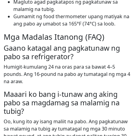
Magluto agad pagkatapos ng pagkatunaw sa
malamig na tubig.
Gumamit ng food thermometer upang matiyak na
ang pabo ay umabot sa 165°F (74°C) sa loob.
Mga Madalas Itanong (FAQ)
Gaano katagal ang pagkatunaw ng
pabo sa refrigerator?
Humigit-kumulang 24 na oras para sa bawat 4–5
pounds. Ang 16-pound na pabo ay tumatagal ng mga 4
na araw.
Maaari ko bang i-tunaw ang aking
pabo sa magdamag sa malamig na
tubig?
Oo, kung ito ay isang maliit na pabo. Ang pagkatunaw
sa malamig na tubig ay tumatagal ng mga 30 minuto