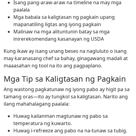
Isang pang-araw-araw na timeline na may mga
paalala
Mga babala sa kaligtasan ng pagkain upang
mapanatiling ligtas ang iyong pagkain
Malinaw na mga alituntunin batay sa mga
inirerekomendang kasanayan ng USDA
Kung ikaw ay isang unang beses na nagluluto o isang
may karanasang chef sa bahay, ginagawang madali at
maaasahan ng tool na ito ang pagpaplano.
Mga Tip sa Kaligtasan ng Pagkain
Ang wastong pagkatunaw ng iyong pabo ay higit pa sa
tamang oras—ito ay tungkol sa kaligtasan. Narito ang
ilang mahahalagang paalala:
Huwag kailanman magtunaw ng pabo sa
temperatura ng kuwarto.
Huwag i-refreeze ang pabo na na-tunaw sa tubig.