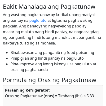
Bakit Mahalaga ang Pagkatunaw
Ang wastong pagkatunaw ay kritikal upang matiyak
ang pantay na
pagluluto
at ligtas na paghawak ng
pagkain. Ang bahagyang nagyeyelong pabo ay
maaaring maluto nang hindi pantay, na nagdaragdag
ng panganib ng hindi lutong manok at mapanganib na
bakterya tulad ng salmonella.
Binabawasan ang panganib ng food poisoning
Pinipigilan ang hindi pantay na pagluluto
Pina-improve ang iyong iskedyul sa pagluluto at
oras ng paghahanda
Pormula ng Oras ng Pagkatunaw
Paraan ng Refrigerator:
Oras ng Pagkatunaw (oras) = Timbang (lbs) × 5.33