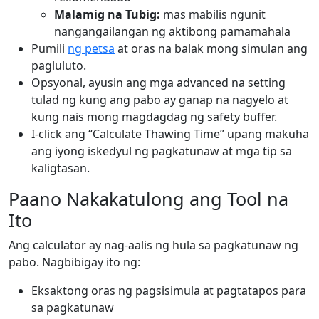
Malamig na Tubig:
mas mabilis ngunit
nangangailangan ng aktibong pamamahala
Pumili
ng petsa
at oras na balak mong simulan ang
pagluluto.
Opsyonal, ayusin ang mga advanced na setting
tulad ng kung ang pabo ay ganap na nagyelo at
kung nais mong magdagdag ng safety buffer.
I-click ang “Calculate Thawing Time” upang makuha
ang iyong iskedyul ng pagkatunaw at mga tip sa
kaligtasan.
Paano Nakakatulong ang Tool na
Ito
Ang calculator ay nag-aalis ng hula sa pagkatunaw ng
pabo. Nagbibigay ito ng:
Eksaktong oras ng pagsisimula at pagtatapos para
sa pagkatunaw