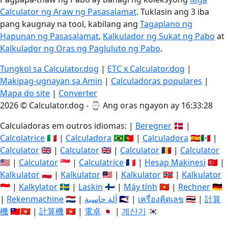
Calculator ng Araw ng Pasasalamat
. Tuklasin ang 3 iba
pang kaugnay na tool, kabilang ang
Tagaplano ng
Hapunan ng Pasasalamat
,
Kalkulador ng Sukat ng Pabo
at
Kalkulador ng Oras ng Pagluluto ng Pabo
.
Tungkol sa Calculator.dog
|
ETC x Calculator.dog
|
Makipag-ugnayan sa Amin
|
Calculadoras populares
|
Mapa do site
|
Converter
2026 © Calculator.dog - ⌚
Ang oras ngayon ay 16:33:29
Calculadoras em outros idiomas: |
Beregner
🇩🇰 |
Calcolatrice
🇮🇹 |
Calculadora
🇧🇷🇵🇹 |
Calculadora
🇪🇸🇲🇽 |
Calculator
🇬🇧 |
Calculator
🇬🇧 |
Calculator
🇷🇴 |
Calculator
🇺🇸 |
Calculator
🇸🇬 |
Calculatrice
🇫🇷 |
Hesap Makinesi
🇹🇷 |
Kalkulator
🇵🇱 |
Kalkulator
🇲🇾 |
Kalkulator
🇳🇴 |
Kalkulator
🇮🇩 |
Kalkylator
🇸🇪 |
Laskin
🇫🇮 |
Máy tính
🇻🇳 |
Rechner
🇩🇪
|
Rekenmachine
🇳🇱 |
آلة حاسبة
🇸🇦 |
เครื่องคิดเลข
🇹🇭 |
計算
機
🇹🇼🇭🇰 |
計算機
🇭🇰 |
電卓
🇯🇵 |
계산기
🇰🇷