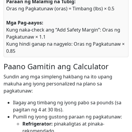
Paraan ng Malamig na Tubig:
Oras ng Pagkatunaw (oras) = Timbang (lbs) × 0.5
Mga Pag-aayos:
Kung naka-check ang “Add Safety Margin”: Oras ng
Pagkatunaw × 1.1
Kung hindi ganap na nagyelo: Oras ng Pagkatunaw ×
0.85
Paano Gamitin ang Calculator
Sundin ang mga simpleng hakbang na ito upang
makuha ang iyong personalized na plano sa
pagkatunaw:
Ilagay ang timbang ng iyong pabo sa pounds (sa
pagitan ng 4 at 30 lbs).
Pumili ng iyong gustong paraan ng pagkatunaw:
Refrigerator:
pinakaligtas at pinaka-
rekomendado